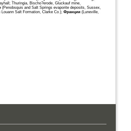
ayhall; Thuringia, Bischo?erode, Gluckauf mine,
е
(Penobsquis and Salt Springs evaporite deposits, Sussex,
и Louann Salt Formation, Clarke Co.);
Франции
(Luneville,