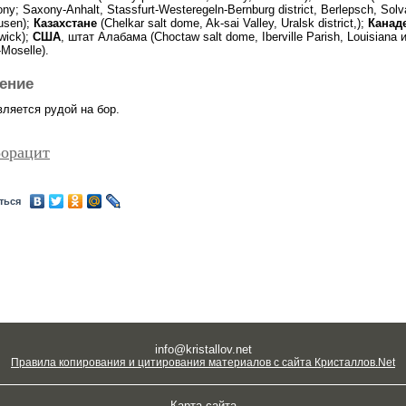
ny; Saxony-Anhalt, Stassfurt-Westeregeln-Bernburg district, Berlepsch, Solv
usen);
Казахстане
(Chelkar salt dome, Ak-sai Valley, Uralsk district,);
Канад
wick);
США
, штат Алабама (Choctaw salt dome, Iberville Parish, Louisiana 
-Moselle).
ение
вляется рудой на бор.
Борацит
ться
info@kristallov.net
Правила копирования и цитирования материалов с сайта Кристаллов.Net
Карта сайта