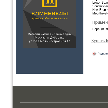
Lower Saxo
Sondersha
New Bruns
Meurthe-et
Примен
Борацит я
Купить 
Подели