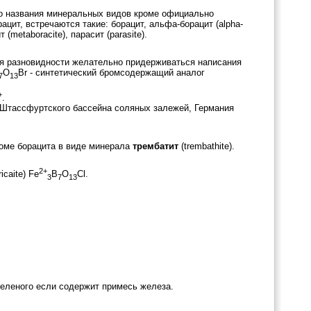
бо названия минеральных видов кроме официально
цит, встречаются такие: борацит, альфа-борацит (alpha-
 (metaboracite), парасит (parasite).
я разновидности желательно придерживаться написания
O
Br - синтетический бромсодержащий аналог
7
13
+
.
из Штассфуртского бассейна соляных залежей, Германия
оме борацита в виде минерала
трембатит
(trembathite).
2+
icaite) Fe
B
O
Cl.
3
7
13
зеленого если содержит примесь железа.