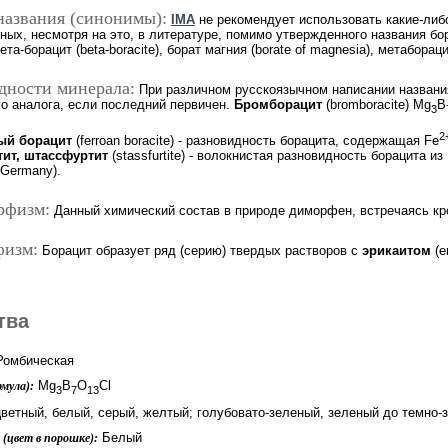
названия (синонимы):
IMA
не рекомендует использовать какие-ли
ых, несмотря на это, в литературе, помимо утвержденного названия бора
бета-борацит (beta-boracite), борат магния (borate of magnesia), метаборацит
дности минерала:
При различном русскоязычном написании названи
го аналога, если последний первичен.
Бромборацит
(bromboracite) Mg
B
3
2
ый борацит
(ferroan boracite) - разновидность борацита, содержащая Fe
ит, штассфуртит
(stassfurtite) - волокнистая разновидность борацита 
, Germany).
рфизм:
Данный химический состав в природе диморфен, встречаясь кр
физм:
Борацит образует ряд (серию) твердых растворов с
эрикаитом
(er
тва
омбическая
Mg
B
O
Cl
мула):
3
7
13
ветный, белый, серый, желтый; голубовато-зеленый, зеленый до темно-
Белый
(цвет в порошке):