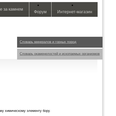
е за камнем
Форум
Интернет-магазин
Словарь минералов и горных пород
Словарь окаменелостей и ископаемых организмов
му химическому элементу бору.