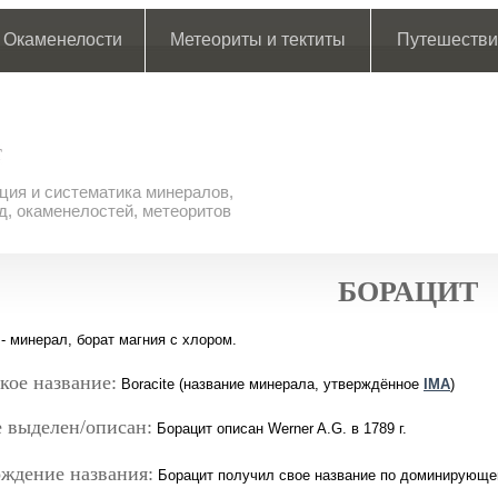
Окаменелости
Метеориты и тектиты
Путешестви
ия и систематика минералов,
д, окаменелостей, метеоритов
БОРАЦИТ
- минерал, борат магния с хлором.
кое название:
Boracite (название минерала, утверждённое
IMA
)
 выделен/описан:
Борацит описан Werner A.G. в 1789 г.
ждение названия:
Борацит получил свое название по доминирующе