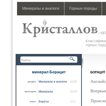
Минералы и аналоги
Горные породы
Классификац
горных поро
минерал Борацит
БОРАЦИТ
Английс
Минералы и аналоги
(630)
раздел
Впервые
Минералы
(534)
категория
Происхо
Бораты
(11)
класс