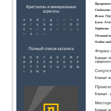
Прозрачнос
Кристаллы и минеральные
Спайность:
агрегаты
Нер
Излом:
А
Б
В
Г
Д
Е
Ё
Ж
З
Алма
Блеск:
И
Й
К
Л
М
Н
О
П
Р
7
Твёрдость:
С
Т
У
Ф
Х
Ц
Ч
Ш
Щ
Ы
Э
Ю
Я
Удельный вес
Особые свой
Полный список каталога
Форма 
А
Б
В
Г
Д
Е
Ё
Ж
З
Борацит о
сферолито
И
Й
К
Л
М
Н
О
П
Р
С
Т
У
Ф
Х
Ц
Ч
Ш
Щ
Сопутс
Ы
Э
Ю
Я
Борацит в
Происх
Борацит -
Местор
Борацит и