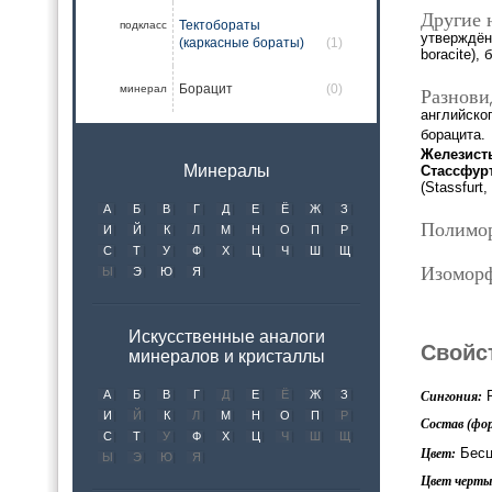
Другие 
Тектобораты
подкласс
утверждённ
(каркасные бораты)
(1)
boracite), 
Борацит
(0)
минерал
Разнови
английско
борацита.
Железист
Минералы
Стассфурт
(Stassfurt
А
Б
В
Г
Д
Е
Ё
Ж
З
Полимо
И
Й
К
Л
М
Н
О
П
Р
С
Т
У
Ф
Х
Ц
Ч
Ш
Щ
Изомор
Ы
Э
Ю
Я
Искусственные аналоги
Свойс
минералов и кристаллы
Р
А
Б
В
Г
Д
Е
Ё
Ж
З
Сингония:
И
Й
К
Л
М
Н
О
П
Р
Состав (фор
С
Т
У
Ф
Х
Ц
Ч
Ш
Щ
Бесц
Цвет:
Ы
Э
Ю
Я
Цвет черты 