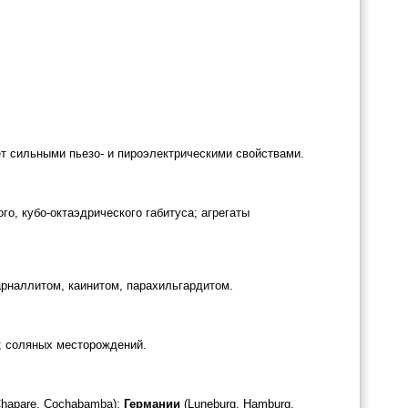
т сильными пьезо- и пироэлектрическими свойствами.
го, кубо-октаэдрического габитуса; агрегаты
арналлитом, каинитом, парахильгардитом.
; соляных месторождений.
Chapare, Cochabamba);
Германии
(Luneburg, Hamburg,