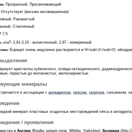
Прозрачный, Просвечивающий
ть:
Отсутствует (весьма несовершенная)
овный, Раковистый
зный, Стеклянный
-7,5
3
2,91-3,10 - вычисленный; 2,97 - измеренный
, г/см
:
Борацит очень медленно растворяется в H<sub>2</sub>O; обладае
ства:
выделения
бразует кристаллы кубического, псевдо-октаэдического, додекаэдрическо
вые, перистые до волокнистых, мелкозернистые.
твующие минералы
стречается в ассоциации с
ангидритом
,
гипсом
,
галитом
, сильвином, к
ождение
 редкий минерал пластовых осадочных месторождений гипса и ангидрита
ождения / проявления
звестен в
Англии
(Boulby potash mine, Whitby, Yorkshire);
Боливии
(Alto 