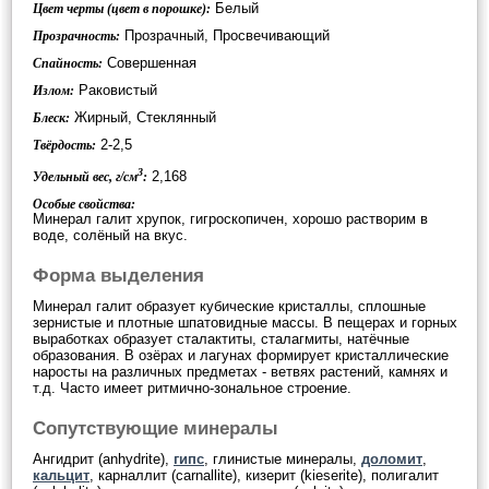
Белый
Цвет черты (цвет в порошке):
Прозрачный, Просвечивающий
Прозрачность:
Совершенная
Спайность:
Раковистый
Излом:
Жирный, Стеклянный
Блеск:
2-2,5
Твёрдость:
3
2,168
Удельный вес, г/см
:
Особые свойства:
Минерал галит хрупок, гигроскопичен, хорошо растворим в
воде, солёный на вкус.
Форма выделения
Минерал галит образует кубические кристаллы, сплошные
зернистые и плотные шпатовидные массы. В пещерах и горных
выработках образует сталактиты, сталагмиты, натёчные
образования. В озёрах и лагунах формирует кристаллические
наросты на различных предметах - ветвях растений, камнях и
т.д. Часто имеет ритмично-зональное строение.
Сопутствующие минералы
Ангидрит (anhydrite),
гипс
, глинистые минералы,
доломит
,
кальцит
, карналлит (carnallite), кизерит (kieserite), полигалит