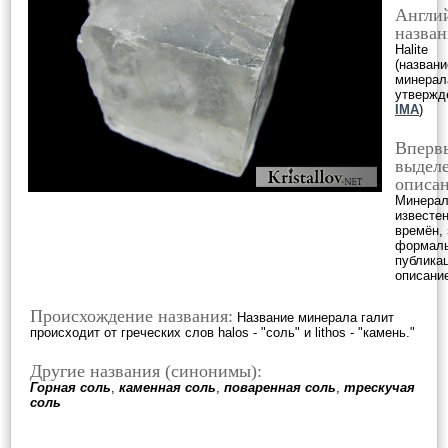
Англи
назван
Halite
(названи
минерал
утвержд
IMA
)
Вперв
выделе
описан
Минерал
известен
времён, 
формал
публикац
описани
Происхождение названия:
Название минерала галит
происходит от греческих слов halos - "соль" и lithos - "камень."
Другие названия (синонимы):
Горная соль
,
каменная соль
,
поваренная соль
,
трескучая
соль