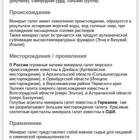
(polyhalite), самородная
сера
, сильвин (sylvite)
Происхождение
Минерал галит имеет хемогенное происхождение, образуется в
результате испарения морской воды, вод соляных озер, при
охлаждении насыщенных солями растворов.
Также минарал галит встречается как продукт вулканической
сублимации высокотемпературных фумарол (Этна и Везувий,
Италия).
Месторождения / проявления
В
России
огромные залежи минерала галит морского
происхождения известны в Донбасе (Артёмовское
месторождение), в Архангельской области (Сольвычегодское
месторождение), в Оренбургской области (Илецкое
месторождение), в Верхнекамском районе Пермского края.
Залежи галита озерного происхождения известны в
Волгоградской области (озеро Эльтон), в Астраханской области
(озеро Баскунчак).
Голубые агрегаты минерала галит известны в
Германии
, там
же разрабатывают большие месторождения галита. Красивые
скелетные кристаллы минерала галит известны в
США
.
Применение
Минерал галит представляет собой важное сырьё для пищевой
и химической промышленности.