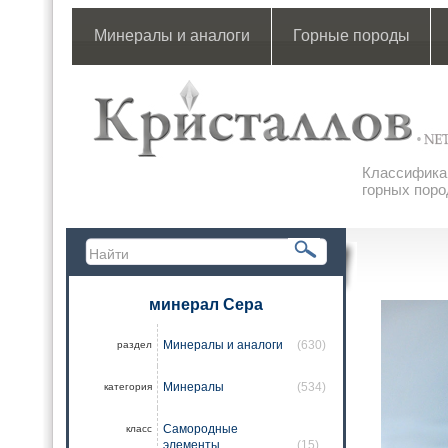
Минералы и аналоги
Горные породы
Классификац
горных поро
минерал Сера
Минералы и аналоги
(630)
раздел
Минералы
(534)
категория
Самородные
класс
элементы
(15)