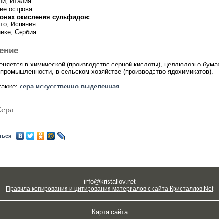
ли, Италия
ие острова
зонах окисления сульфидов:
то, Испания
нике, Сербия
ение
еняется в химической (производство серной кислоты), целлюлозно-бума
 промышленности, в сельском хозяйстве (производство ядохимикатов).
также:
сера искусственно выделенная
Сера
ться
info@kristallov.net
Правила копирования и цитирования материалов с сайта Кристаллов.Net
Карта сайта