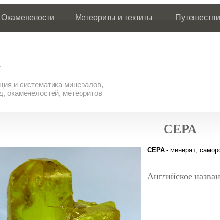
Окаменелости
Метеориты и тектиты
Путешестви
ия и систематика минералов,
д, окаменелостей, метеоритов
СЕРА
СЕРА
- минерал, самор
Английское назван