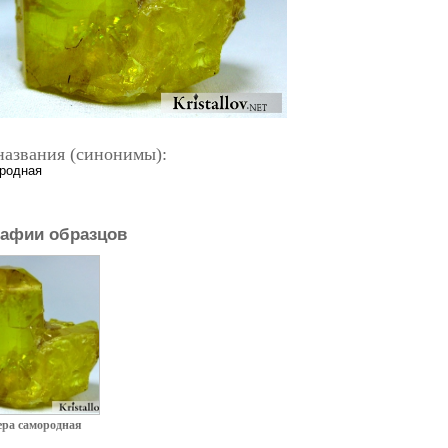
названия (синонимы):
родная
афии образцов
ера самородная