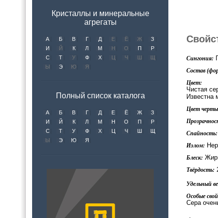
Кристаллы и минеральные
агрегаты
Свойс
А
Б
В
Г
Д
Е
Ё
Ж
З
И
Й
К
Л
М
Н
О
П
Р
С
Т
У
Ф
Х
Ц
Ч
Ш
Щ
Г
Сингония:
Ы
Э
Ю
Я
Состав (фор
Цвет:
Чистая сер
Полный список каталога
Известна 
Цвет черты 
А
Б
В
Г
Д
Е
Ё
Ж
З
Прозрачнос
И
Й
К
Л
М
Н
О
П
Р
С
Т
У
Ф
Х
Ц
Ч
Ш
Щ
Спайность:
Ы
Э
Ю
Я
Нер
Излом:
Жирн
Блеск:
2
Твёрдость:
Удельный вес
Особые свой
Сера очен