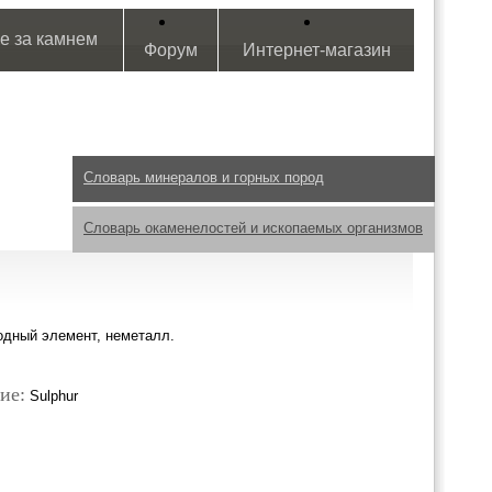
е за камнем
Форум
Интернет-магазин
Словарь минералов и горных пород
Словарь окаменелостей и ископаемых организмов
одный элемент, неметалл.
ие:
Sulphur