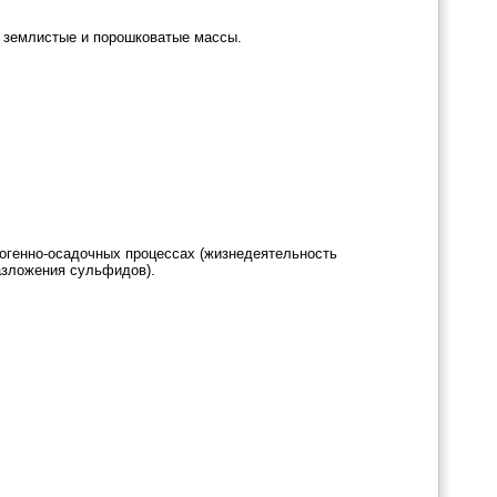
, землистые и порошковатые массы.
иогенно-осадочных процессах (жизнедеятельность
азложения сульфидов).