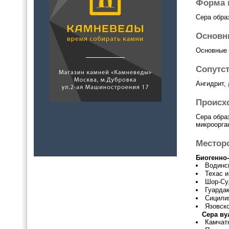
Форма 
Сера обра
Основн
Основные 
Сопутс
Ангидрит,
Происх
Сера обра
микроорга
Местор
Биогенно-
Водинс
Техас 
Шор-Су,
Гуардак
Сицили
Язовск
Сера ву
Камчат