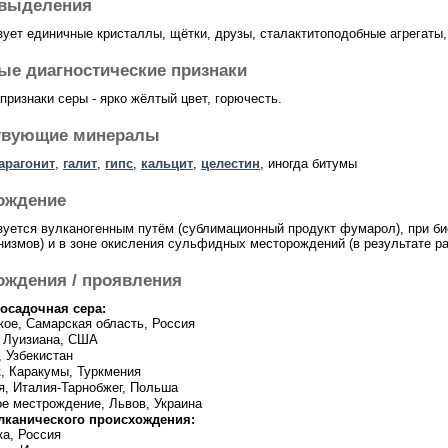
выделения
зует единичные кристаллы, щётки, друзы, сталактитоподобные агрегаты
ые диагностические признаки
признаки серы - ярко жёлтый цвет, горючесть.
твующие минералы
арагонит
,
галит
,
гипс
,
кальцит
,
целестин
, иногда битумы
ождение
зуется вулканогенным путём (сублимационный продукт фумарол), при б
низмов) и в зоне окисления сульфидных месторождений (в результате р
ождения / проявления
осадочная сера:
кое, Самарская область, Россия
и Луизиана, США
 Узбекистан
, Каракумы, Туркмения
я, Италия-Тарнобжег, Польша
ое местрождение, Львов, Украина
лканического происхождения:
ка, Россия