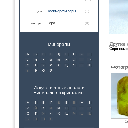
Полиморфы серы
(1)
группа
Сера
(0)
минерал
Другие 
Минералы
Сера само
А
Б
В
Г
Д
Е
Ё
Ж
З
И
Й
К
Л
М
Н
О
П
Р
С
Т
У
Ф
Х
Ц
Ч
Ш
Щ
Фотогр
Ы
Э
Ю
Я
Искусственные аналоги
минералов и кристаллы
А
Б
В
Г
Д
Е
Ё
Ж
З
И
Й
К
Л
М
Н
О
П
Р
С
Т
У
Ф
Х
Ц
Ч
Ш
Щ
Ы
Э
Ю
Я
С