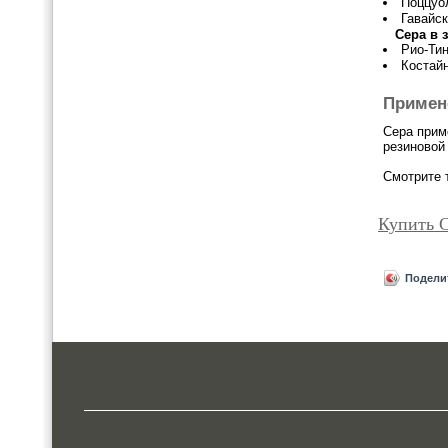
Поццуо
Гавайск
Сера в 
Рио-Тин
Костай
Примен
Сера прим
резиновой
Смотрите 
Купить 
Подели