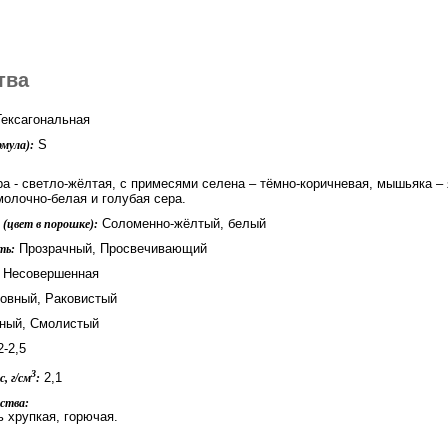
тва
ексагональная
S
мула):
а - светло-жёлтая, с примесями селена – тёмно-коричневая, мышьяка – я
молочно-белая и голубая сера.
Соломенно-жёлтый, белый
(цвет в порошке):
Прозрачный, Просвечивающий
ть:
Несовершенная
овный, Раковистый
ый, Смолистый
-2,5
3
2,1
, г/см
:
ства:
ь хрупкая, горючая.