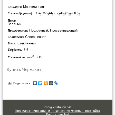
Моноклинная
Сингония:
_Ca
(Mg
Al
)(Si
Al
)O
(OH)
Состав (формула):
2
3
2
6
2
22
2
Цвет:
Зелёный
Прозрачный, Просвечивающий
Прозрачность:
Совершенная
Спайность:
Стеклянный
Блеск:
5-6
Твёрдость:
3
3,15
Удельный вес, г/см
:
Купить Чермакит
Поделиться
info@kristallov.net
Правила копирования и цитирования материалов с сайта
Кристаллов.Net