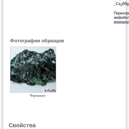
_Ca
(Mg
2
Переопр
амфибол
минера
Фотографии образцов
Чермакит
Свойства