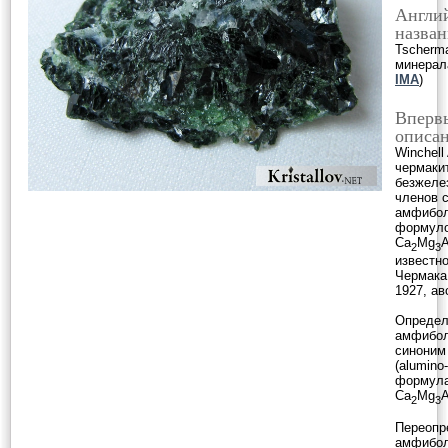
Англи
назван
Tscherma
минерал
IMA
)
Вперв
описан
Winchell
чермаки
безжеле
членов 
амфибол
формул
Ca
Mg
A
2
3
известн
Чермака 
1927, ав
Определ
амфибол
синоним
(alumino
формула
Ca
Mg
A
2
3
Переопр
амфибол