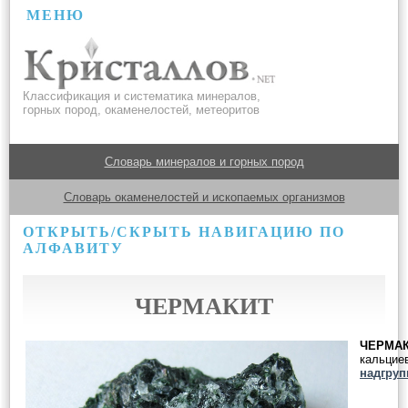
МЕНЮ
Классификация и систематика минералов,
горных пород, окаменелостей, метеоритов
Словарь минералов и горных пород
Словарь окаменелостей и ископаемых организмов
ОТКРЫТЬ/СКРЫТЬ НАВИГАЦИЮ ПО
АЛФАВИТУ
ЧЕРМАКИТ
ЧЕРМА
кальцие
надгру