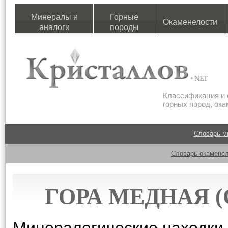
Минералы и
Горные
Окаменелости
аналоги
породы
Классификация и 
горных пород, ок
Словарь м
Словарь окаменел
ГОРА МЕДНАЯ 