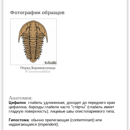
Фотографии образцов
Отряд Коринексохида
(Corynexochida)
Анатомия:
Цефалон
: глабель удлиненная, доходит до переднего края
цефалона; борозды глабели часто "стёрты" (глабель имеет
гладкую поверхность); лицевые швы опистопариевого типа;
Гипостома
: обычно прилегающая (conterminant) или
надвигающаяся (impendent);