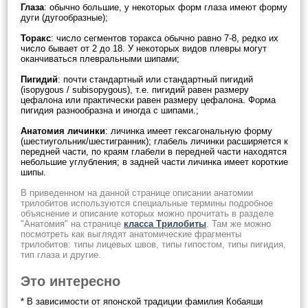
Глаза
: обычно большие, у некоторых форм глаза имеют форму
дуги (дугообразные);
Торакс
: число сегментов торакса обычно равно 7-8, редко их
число бывает от 2 до 18. У некоторых видов плевры могут
оканчиваться плевральными шипами;
Пигидий
: почти стандартный или стандартный пигидий
(isopygous / subisopygous), т.е. пигидий равен размеру
цефалона или практически равен размеру цефалона. Форма
пигидия разнообразна и иногда с шипами.;
Анатомия личинки
: личинка имеет гексагональную форму
(шестиугольник/шестигранник); глабель личинки расширяется к
передней части, по краям глабели в передней части находятся
небольшие углубления; в задней части личинка имеет короткие
шипы.
В приведенном на данной странице описании анатомии
трилобитов используются специальные термины подробное
объяснение и описание которых можно прочитать в разделе
"Анатомия" на странице
класса Трилобиты
. Там же можно
посмотреть как выглядят анатомические фрагменты
трилобитов: типы лицевых швов, типы гипостом, типы пигидия,
тип глаза и другие.
Это интересно
* В зависимости от японской традиции фамилия Кобаяши