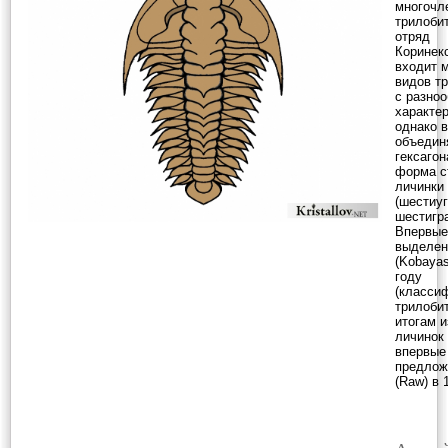
многочл
трилобит
отряд
Коринек
входит 
видов т
с разно
характе
однако в
объедин
гексаго
форма с
личинки
(шестиу
шестигра
Впервые
выделен
(Kobayas
году
(класси
трилоби
итогам 
личинок
впервые
предлож
(Raw) в 