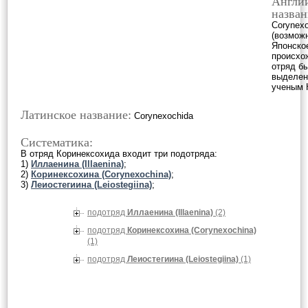
Англи
назван
Corynexo
(возмож
Японско
происхож
отряд б
выделен
ученым 
Латинское название:
Corynexochida
Систематика:
В отряд Коринексохида входит три подотряда:
1)
Иллаенина (Illaenina)
;
2)
Коринексохина (Corynexochina)
;
3)
Леиостегиина (Leiostegiina)
;
подотряд
Иллаенина (Illaenina)
(2)
подотряд
Коринексохина (Corynexochina)
(1)
подотряд
Леиостегиина (Leiostegiina)
(1)