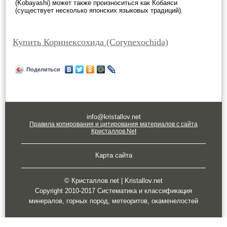
(Kobayashi) может также произноситься как Кобаяси
(существует несколько японских языковых традиций).
Купить Коринексохида (Corynexochida)
Поделиться
info@kristallov.net
Правила копирования и цитирования материалов с сайта
Кристаллов.Net
Карта сайта
© Кристаллов.net | Kristallov.net
Copyright 2010-2017 Систематика и классификация
минералов, горных пород, метеоритов, окаменелостей