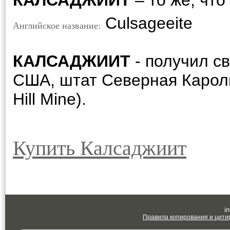
КАЛСАДЖИИТ
– то же, что
Culsageeite
Английское название:
КАЛСАДЖИИТ
- получил св
США, штат Северная Кароли
Hill Mine).
Купить Калсаджиит
in
Правила копирования и цити