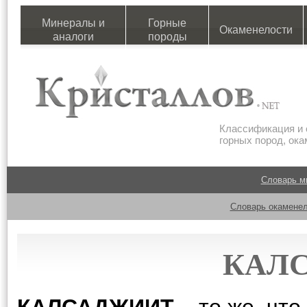
Минералы и
Горные
Окаменелости
аналоги
породы
Классификация и 
горных пород, ок
Словарь м
Словарь окаменел
КАЛ