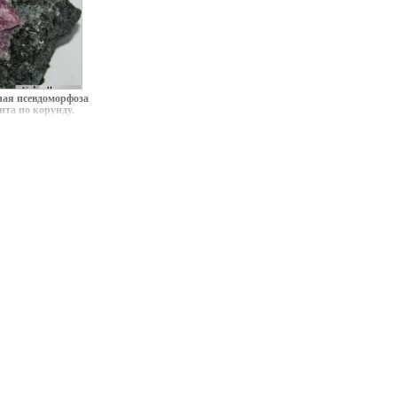
ая псевдоморфоза
ита по корунду.