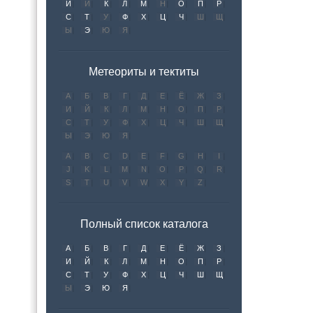
И
Й
К
Л
М
Н
О
П
Р
С
Т
У
Ф
Х
Ц
Ч
Ш
Щ
Ы
Э
Ю
Я
Метеориты и тектиты
А
Б
В
Г
Д
Е
Ё
Ж
З
И
Й
К
Л
М
Н
О
П
Р
С
Т
У
Ф
Х
Ц
Ч
Ш
Щ
Ы
Э
Ю
Я
A
B
C
D
E
F
G
H
I
J
K
L
M
N
O
P
Q
R
S
T
U
V
W
X
Y
Z
Полный список каталога
А
Б
В
Г
Д
Е
Ё
Ж
З
И
Й
К
Л
М
Н
О
П
Р
С
Т
У
Ф
Х
Ц
Ч
Ш
Щ
Ы
Э
Ю
Я