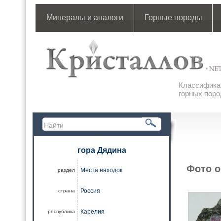
Минералы и аналоги
Горные породы
Классификац
горных поро
гора Дядина
Фото о
Места находок
раздел
Россия
страна
Карелия
республика