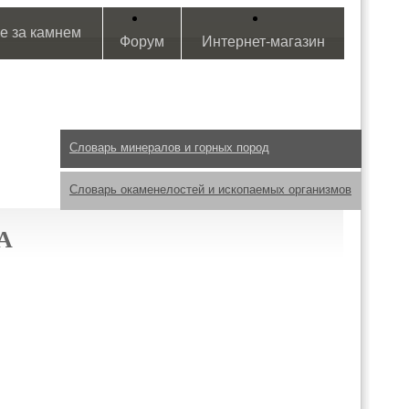
е за камнем
Форум
Интернет-магазин
Словарь минералов и горных пород
Словарь окаменелостей и ископаемых организмов
А