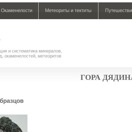
Окаменелости
Метеориты и тектиты
Путешестви
ия и систематика минералов,
д, окаменелостей, метеоритов
ГОРА ДЯДИН
бразцов