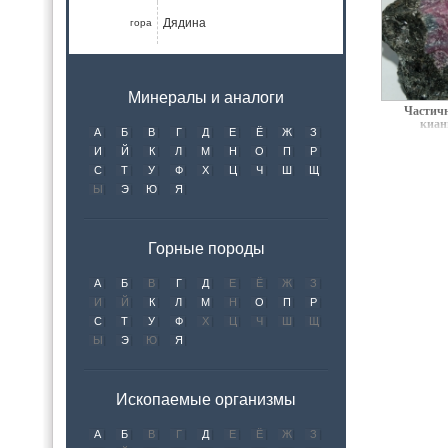
Дядина
гора
Минералы и аналоги
Частичн
киан
А
Б
В
Г
Д
Е
Ё
Ж
З
И
Й
К
Л
М
Н
О
П
Р
С
Т
У
Ф
Х
Ц
Ч
Ш
Щ
Ы
Э
Ю
Я
Горные породы
А
Б
В
Г
Д
Е
Ё
Ж
З
И
Й
К
Л
М
Н
О
П
Р
С
Т
У
Ф
Х
Ц
Ч
Ш
Щ
Ы
Э
Ю
Я
Ископаемые организмы
А
Б
В
Г
Д
Е
Ё
Ж
З