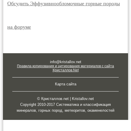
Обсудить Эффузивнообломочные горные породы
на форуме
info@kristallov.net
Правила копирования и цитирования материалов с сайта
Кристаллов.Net
Карта сайта
© Кристаллов.net | Kristallov.net
Copyright 2010-2017 Систематика и классификация
минералов, горных пород, метеоритов, окаменелостей