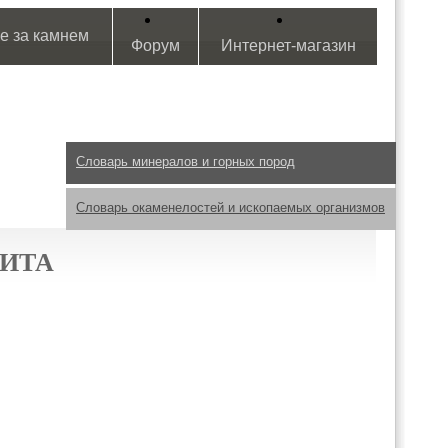
е за камнем
Форум
Интернет-магазин
Словарь минералов и горных пород
Словарь окаменелостей и ископаемых организмов
ИТА