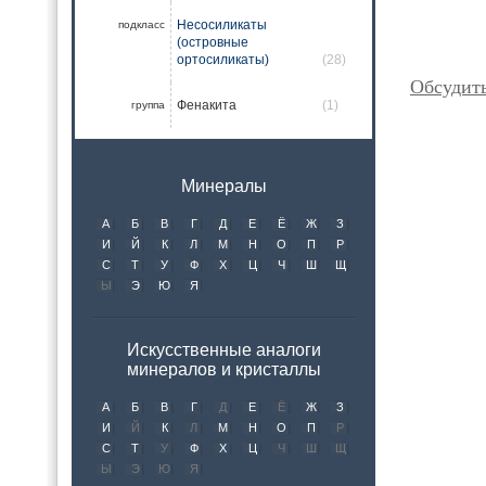
Несосиликаты
подкласс
(островные
ортосиликаты)
(28)
Обсудит
Фенакита
(1)
группа
Минералы
А
Б
В
Г
Д
Е
Ё
Ж
З
И
Й
К
Л
М
Н
О
П
Р
С
Т
У
Ф
Х
Ц
Ч
Ш
Щ
Ы
Э
Ю
Я
Искусственные аналоги
минералов и кристаллы
А
Б
В
Г
Д
Е
Ё
Ж
З
И
Й
К
Л
М
Н
О
П
Р
С
Т
У
Ф
Х
Ц
Ч
Ш
Щ
Ы
Э
Ю
Я