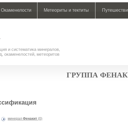
Окаменелости
Метеориты и тектиты
Путешестви
ия и систематика минералов,
д, окаменелостей, метеоритов
ГРУППА ФЕНАК
ссификация
минерал
Фенакит
(0)