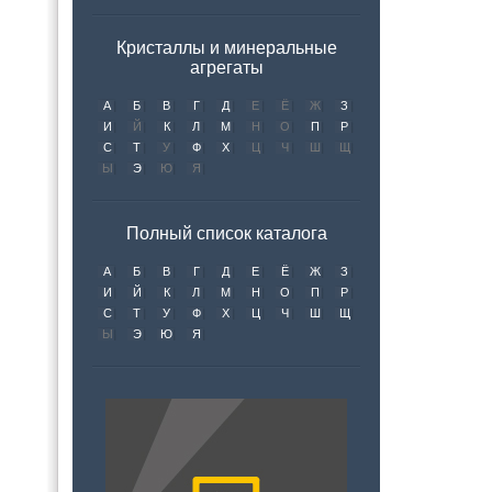
Кристаллы и минеральные
агрегаты
А
Б
В
Г
Д
Е
Ё
Ж
З
И
Й
К
Л
М
Н
О
П
Р
С
Т
У
Ф
Х
Ц
Ч
Ш
Щ
Ы
Э
Ю
Я
Полный список каталога
А
Б
В
Г
Д
Е
Ё
Ж
З
И
Й
К
Л
М
Н
О
П
Р
С
Т
У
Ф
Х
Ц
Ч
Ш
Щ
Ы
Э
Ю
Я