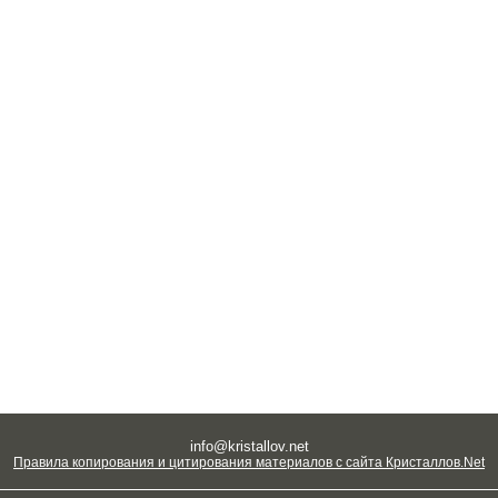
info@kristallov.net
Правила копирования и цитирования материалов с сайта Кристаллов.Net