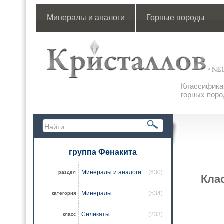
Минералы и аналоги
Горные породы
Классификац
горных поро
группа Фенакита
Минералы и аналоги
(630)
раздел
Кла
Минералы
(534)
категория
Силикаты
(233)
класс