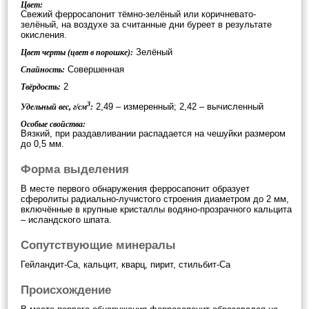
Цвет:
Свежий ферросапонит тёмно-зелёный или коричневато-
зелёный, на воздухе за считанные дни буреет в результате
окисления.
Зелёный
Цвет черты (цвет в порошке):
Совершенная
Спайность:
2
Твёрдость:
3
2,49 – измеренный; 2,42 – вычисленный
Удельный вес, г/см
:
Особые свойства:
Вязкий, при раздавливании распадается на чешуйки размером
до 0,5 мм.
Форма выделения
В месте первого обнаружения ферросапонит образует
сферолиты радиально-лучистого строения диаметром до 2 мм,
включённые в крупные кристаллы водяно-прозрачного кальцита
– исландского шпата.
Сопутствующие минералы
Гейландит-Са, кальцит, кварц, пирит, стильбит-Са
Происхождение