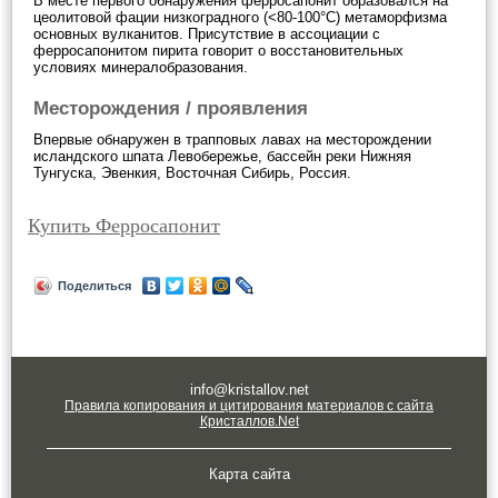
В месте первого обнаружения ферросапонит образовался на
цеолитовой фации низкоградного (<80-100°С) метаморфизма
основных вулканитов. Присутствие в ассоциации с
ферросапонитом пирита говорит о восстановительных
условиях минералобразования.
Месторождения / проявления
Впервые обнаружен в трапповых лавах на месторождении
исландского шпата Левобережье, бассейн реки Нижняя
Тунгуска, Эвенкия, Восточная Сибирь, Россия.
Купить Ферросапонит
Поделиться
info@kristallov.net
Правила копирования и цитирования материалов с сайта
Кристаллов.Net
Карта сайта