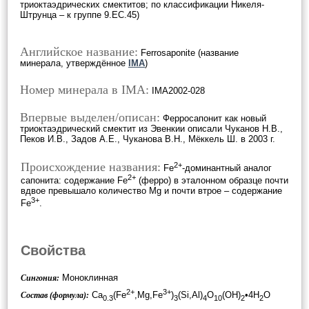
триоктаэдрических смектитов; по классификации Никеля-
Штрунца – к группе 9.EC.45)
Английское название:
Ferrosaponite (название
минерала, утверждённое
IMA
)
Номер минерала в IMA:
IMA2002-028
Впервые выделен/описан:
Ферросапонит как новый
триоктаэдрический смектит из Эвенкии описали Чуканов Н.В.,
Пеков И.В., Задов А.Е., Чуканова В.Н., Мёккель Ш. в 2003 г.
Происхождение названия:
2+
Fе
-доминантный аналог
2+
сапонита: содержание Fe
(ферро) в эталонном образце почти
вдвое превышало количество Mg и почти втрое – содержание
3+
Fe
.
Свойства
Моноклинная
Сингония:
2+
3+
Ca
(Fe
,Mg,Fe
)
(Si,Al)
O
(OH)
•4H
O
Состав (формула):
0.3
3
4
10
2
2