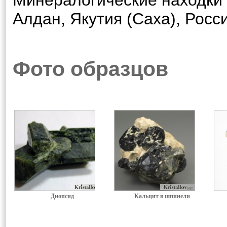
Минералогические находки 
Алдан, Якутия (Саха), Росс
Фото образцов
Диопсид
Кальцит в шпинели