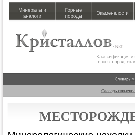
Минералы и
Горные
Окаменелости
аналоги
породы
Классификация и 
горных пород, ок
Словарь м
Словарь окаменел
МЕСТОРОЖДЕ