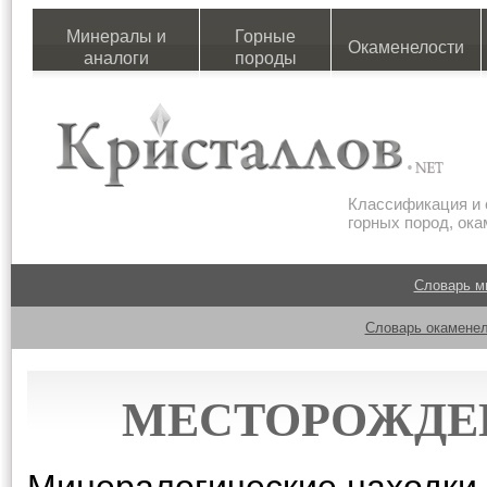
Минералы и
Горные
Окаменелости
аналоги
породы
Классификация и 
горных пород, ок
Словарь м
Словарь окаменел
МЕСТОРОЖДЕ