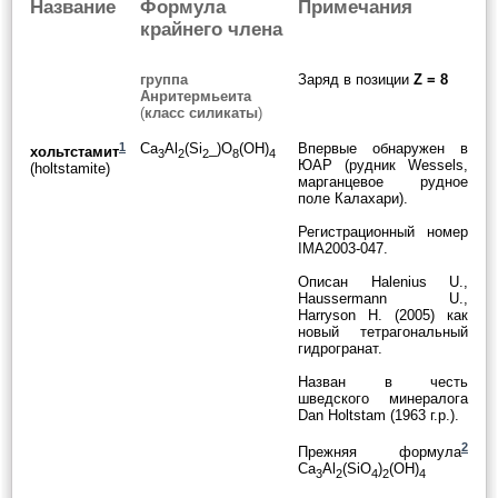
Название
Формула
Примечания
крайнего члена
группа
Заряд в позиции
Z = 8
Анритермьеита
(
класс силикаты
)
1
Ca
Al
(Si
_)O
(OH)
Впервые обнаружен в
хольтстамит
3
2
2
8
4
ЮАР (рудник Wessels,
(holtstamite)
марганцевое рудное
поле Калахари).
Регистрационный номер
IMA2003-047.
Описан Halenius U.,
Haussermann U.,
Harryson H. (2005) как
новый тетрагональный
гидрогранат.
Назван в честь
шведского минералога
Dan Holtstam (1963 г.р.).
2
Прежняя формула
Ca
Al
(SiO
)
(OH)
3
2
4
2
4