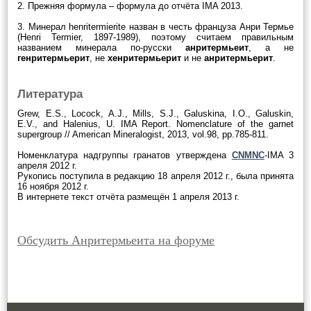
2. Прежняя формула – формула до отчёта IMA 2013.
3. Минерал henritermierite назван в честь француза Анри Термье
(Henri Termier, 1897-1989), поэтому считаем правильным
названием минерала по-русски
анритермьеит
, а не
генритермьерит
, не
хенритермьерит
и не
анритермьерит
.
Литература
Grew, E.S., Locock, A.J., Mills, S.J., Galuskina, I.O., Galuskin,
E.V., and Halenius, U. IMA Report. Nomenclature of the garnet
supergroup // American Mineralogist, 2013, vol.98, pp.785-811.
Номенклатура надгруппы гранатов утверждена
CNMNC
-IMA 3
апреля 2012 г.
Рукопись поступила в редакцию 18 апреля 2012 г., была принята
16 ноября 2012 г.
В интернете текст отчёта размещён 1 апреля 2013 г.
Обсудить Анритермьеита на форуме