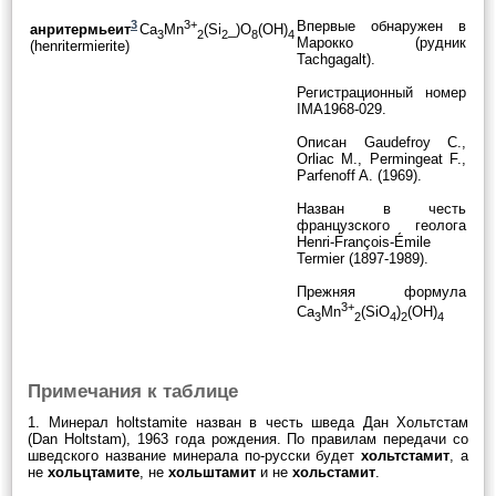
3
3+
Впервые обнаружен в
анритермьеит
Ca
Mn
(Si
_)O
(OH)
3
2
2
8
4
Марокко (рудник
(henritermierite)
Tachgagalt).
Регистрационный номер
IMA1968-029.
Описан Gaudefroy C.,
Orliac M., Permingeat F.,
Parfenoff A. (1969).
Назван в честь
французского геолога
Henri-François-Émile
Termier (1897-1989).
Прежняя формула
3+
Ca
Mn
(SiO
)
(OH)
3
2
4
2
4
Примечания к таблице
1. Минерал holtstamite назван в честь шведа Дан Хольтстам
(Dan Holtstam), 1963 года рождения. По правилам передачи со
шведского название минерала по-русски будет
хольтстамит
, а
не
хольцтамите
, не
хольштамит
и не
хольстамит
.