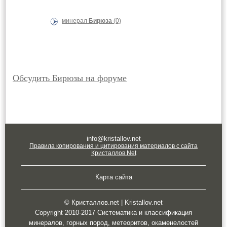
минерал
Бирюза
(0)
Обсудить Бирюзы на форуме
info@kristallov.net
Правила копирования и цитирования материалов с сайта
Кристаллов.Net
Карта сайта
© Кристаллов.net | Kristallov.net
Copyright 2010-2017 Систематика и классификация
минералов, горных пород, метеоритов, окаменелостей