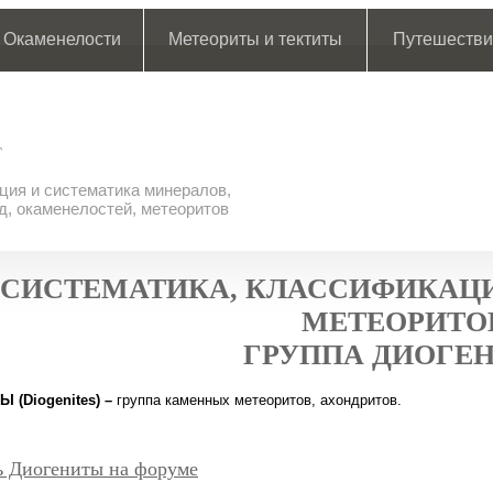
Окаменелости
Метеориты и тектиты
Путешестви
ия и систематика минералов,
д, окаменелостей, метеоритов
СИСТЕМАТИКА, КЛАССИФИКАЦИ
МЕТЕОРИТО
ГРУППА ДИОГЕ
 (Diogenites)
–
группа каменных метеоритов, ахондритов.
ь Диогениты на форуме