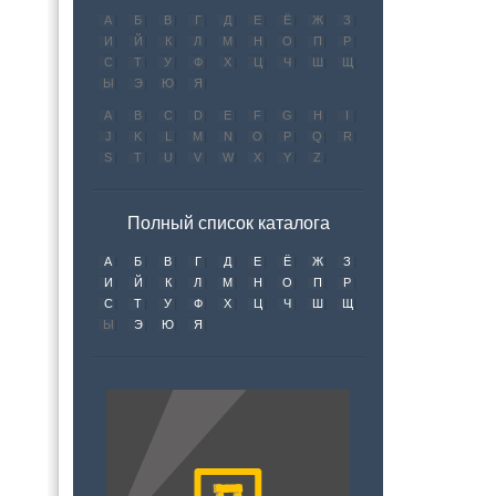
А
Б
В
Г
Д
Е
Ё
Ж
З
И
Й
К
Л
М
Н
О
П
Р
С
Т
У
Ф
Х
Ц
Ч
Ш
Щ
Ы
Э
Ю
Я
A
B
C
D
E
F
G
H
I
J
K
L
M
N
O
P
Q
R
S
T
U
V
W
X
Y
Z
Полный список каталога
А
Б
В
Г
Д
Е
Ё
Ж
З
И
Й
К
Л
М
Н
О
П
Р
С
Т
У
Ф
Х
Ц
Ч
Ш
Щ
Ы
Э
Ю
Я