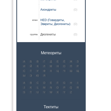
Ахондриты
(0)
HED (Говардиты,
клан
Эвкриты, Диогениты)
(0)
Диогениты
(0)
группа
Метеориты
А
Б
В
Г
Д
Е
Ё
Ж
З
И
Й
К
Л
М
Н
О
П
Р
С
Т
У
Ф
Х
Ц
Ч
Ш
Щ
Ы
Э
Ю
Я
A
B
C
D
E
F
G
H
I
J
K
L
M
N
O
P
Q
R
S
T
U
V
W
X
Y
Z
Тектиты