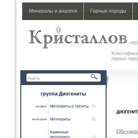
Минералы и аналоги
Горные породы
Классификац
горных поро
группа Диогениты
Метеориты и тектиты
(0)
раздел
ДИОГЕНИТЫ
Метеориты
(0)
категория
Обсудит
Каменные
метеориты
(0)