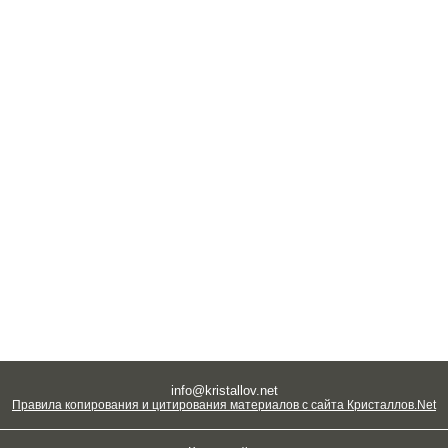
info@kristallov.net
Правила копирования и цитирования материалов с сайта Кристаллов.Net