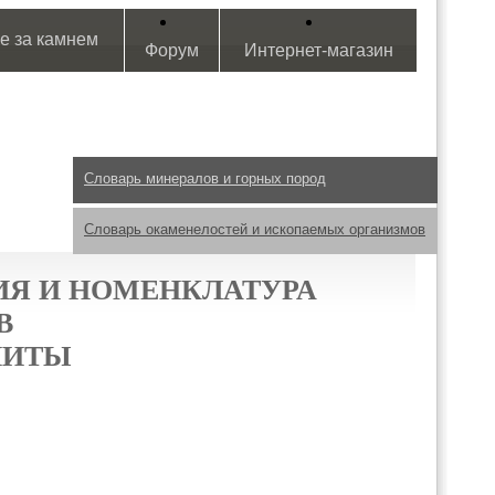
е за камнем
Форум
Интернет-магазин
Словарь минералов и горных пород
Словарь окаменелостей и ископаемых организмов
Я И НОМЕНКЛАТУРА
В
НИТЫ