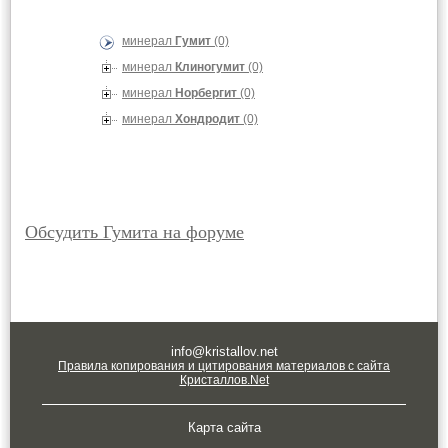
минерал
Гумит
(0)
минерал
Клиногумит
(0)
минерал
Норбергит
(0)
минерал
Хондродит
(0)
Обсудить Гумита на форуме
info@kristallov.net
Правила копирования и цитирования материалов с сайта
Кристаллов.Net
Карта сайта