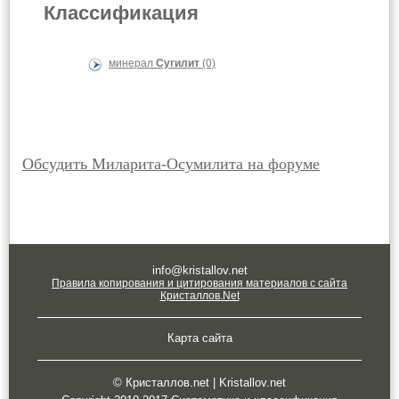
Классификация
минерал
Сугилит
(0)
Обсудить Миларита-Осумилита на форуме
info@kristallov.net
Правила копирования и цитирования материалов с сайта
Кристаллов.Net
Карта сайта
© Кристаллов.net | Kristallov.net