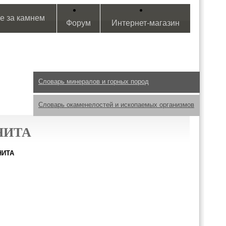
е за камнем
Форум
Интернет-магазин
Словарь минералов и горных пород
Словарь окаменелостей и ископаемых организмов
НИТА
НИТА