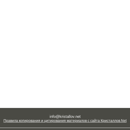
info@kristallov.net
Правила копирования и цитирования материалов с сайта Кристаллов.Net