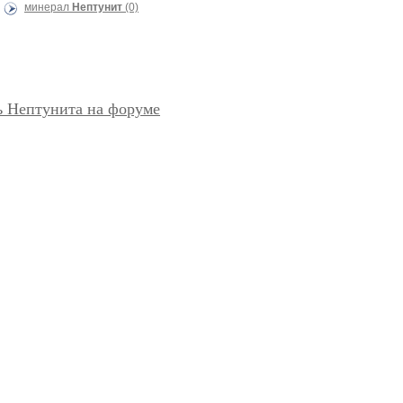
минерал
Нептунит
(0)
ь Нептунита на форуме