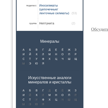
Иносиликаты
подкласс
(цепочечные/
ленточные силикаты)
(53)
Нептунита
(2)
группа
Обсудит
Минералы
А
Б
В
Г
Д
Е
Ё
Ж
З
И
Й
К
Л
М
Н
О
П
Р
С
Т
У
Ф
Х
Ц
Ч
Ш
Щ
Ы
Э
Ю
Я
Искусственные аналоги
минералов и кристаллы
А
Б
В
Г
Д
Е
Ё
Ж
З
И
Й
К
Л
М
Н
О
П
Р
С
Т
У
Ф
Х
Ц
Ч
Ш
Щ
Ы
Э
Ю
Я