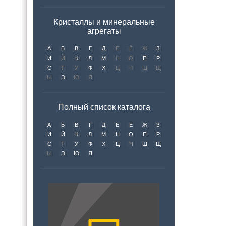
Кристаллы и минеральные
агрегаты
А
Б
В
Г
Д
Е
Ё
Ж
З
И
Й
К
Л
М
Н
О
П
Р
С
Т
У
Ф
Х
Ц
Ч
Ш
Щ
Ы
Э
Ю
Я
Полный список каталога
А
Б
В
Г
Д
Е
Ё
Ж
З
И
Й
К
Л
М
Н
О
П
Р
С
Т
У
Ф
Х
Ц
Ч
Ш
Щ
Ы
Э
Ю
Я