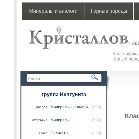
Минералы и аналоги
Горные породы
Классификац
горных поро
группа Нептунита
Минералы и аналоги
(630)
раздел
Кла
Минералы
(534)
категория
Силикаты
(233)
класс