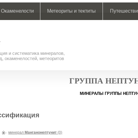
Окаменелости
Метеориты и тектиты
Путешестви
ия и систематика минералов,
д, окаменелостей, метеоритов
ГРУППА НЕПТУ
МИНЕРАЛЫ ГРУППЫ НЕПТУ
ссификация
минерал
Манганонептунит
(0)