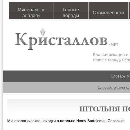
Минералы и
Горные
Окаменелости
аналоги
породы
Классификация и 
горных пород, ок
Словарь м
Словарь окаменел
ШТОЛЬНЯ H
Минералогические находки в штольне Horny Bartolomej, Словакия.