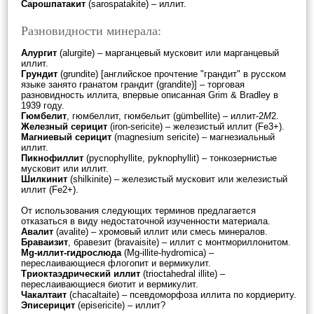
Сарошпатакит
(sarospatakite) – иллит.
Разновидности минерала:
Алургит
(alurgite) – марганцевый мусковит или марганцевый
иллит.
Грундит
(grundite) [английское прочтение "грандит" в русском
языке занято гранатом грандит (grandite)] – торговая
разновидность иллита, впервые описанная Grim & Bradley в
1939 году.
Гюмбелит
, гюмбеллит, гюмбельит (gümbellite) – иллит-2
М
2.
Железный серицит
(iron-sericite) – железистый иллит (Fe3+).
Магниевый серицит
(magnesium sericite) – магнезиальный
иллит.
Пикнофиллит
(pycnophyllite, pyknophyllit) – тонкозернистые
мусковит или иллит.
Шилкинит
(shilkinite) – железистый мусковит или железистый
иллит (Fe2+).
От использования следующих терминов предлагается
отказаться в виду недостаточной изученности материала.
Авалит
(avalite) – хромовый иллит или смесь минералов.
Браваизит
, бравезит (bravaisite) – иллит с монтмориллонитом.
Mg-иллит-гидрослюда
(Mg-illite-hydromica) –
переслаивающиеся флогопит и вермикулит.
Триоктаэдрический иллит
(trioctahedral illite) –
переслаивающиеся биотит и вермикулит.
Чакалтаит
(chacaltaite) – псевдоморфоза иллита по кордиериту.
Эписерицит
(episericite) – иллит?