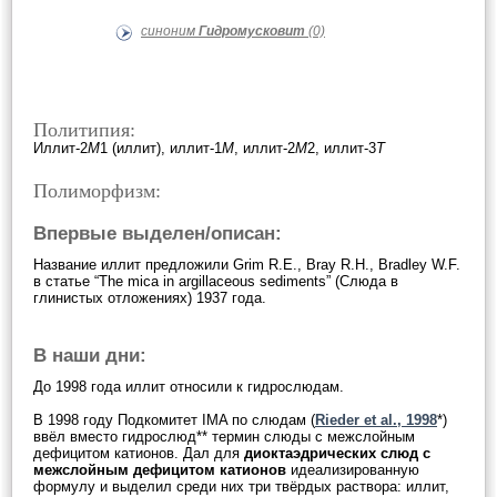
синоним
Гидромусковит
(0)
Политипия:
Иллит-2
М
1 (иллит), иллит-1
М
, иллит-2
М
2, иллит-3
Т
Полиморфизм:
Впервые выделен/описан:
Название иллит предложили Grim R.E., Bray R.H., Bradley W.F.
в статье “The mica in argillaceous sediments” (Слюда в
глинистых отложениях) 1937 года.
В наши дни:
До 1998 года иллит относили к гидрослюдам.
В 1998 году Подкомитет IMA по слюдам (
Rieder et al., 1998
*)
ввёл вместо гидрослюд** термин слюды с межслойным
дефицитом катионов. Дал для
диоктаэдрических слюд с
межслойным дефицитом катионов
идеализированную
формулу и выделил среди них три твёрдых раствора: иллит,