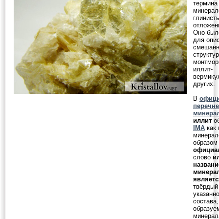
термина
минерал
глинист
отложен
Оно был
для опи
смешанн
структур
монтмор
иллит-
вермику
других.
В
офиц
перечне
минера
иллит
об
IMA
как 
минерал
образом
официа
слово
и
назван
минерал
являетс
твёрдый
указанно
состава,
образуе
минерал