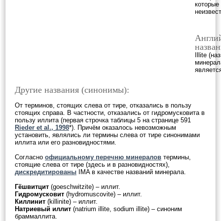
которые
неизвес
Англи
назван
Illite (н
минерал
являетс
Другие названия (синонимы):
От терминов, стоящих слева от тире, отказались в пользу
стоящих справа. В частности, отказались от гидромусковита в
пользу иллита (первая строчка таблицы 5 на странице 591
Rieder et al., 1998
*). Причём оказалось невозможным
установить, являлись ли термины слева от тире синонимами
иллита или его разновидностями.
Cогласно
официальному перечню минералов
термины,
стоящие слева от тире (здесь и в разновидностях),
дискредитированы
IMA в качестве названий минерала.
Гёшвитцит
(goeschwitzite) – иллит.
Гидромусковит
(hydromuscovite) – иллит.
Киллинит
(killinite) – иллит.
Натриевый иллит
(natrium illite, sodium illite) – синоним
браммаллита.