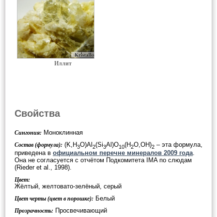
Иллит
Свойства
Моноклинная
Сингония:
(K,H
O)Al
(Si
Al)O
(H
O,OH)
– эта формула,
Состав (формула):
3
2
3
10
2
2
приведена в
официальном перечне минералов 2009 года
.
Она не согласуется с отчётом Подкомитета IMA по слюдам
(Rieder et al., 1998).
Цвет:
Жёлтый, желтовато-зелёный, серый
Белый
Цвет черты (цвет в порошке):
Просвечивающий
Прозрачность: