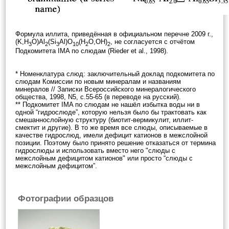
Формула иллита, приведённая в официальном перечне 2009 г.,
(K,H
O)Al
(Si
Al)O
(H
O,OH)
, не согласуется с отчётом
3
2
3
10
2
2
Подкомитета IMA по слюдам (Rieder et al., 1998).
* Номенклатура слюд: заключительный доклад подкомитета по
слюдам Комиссии по новым минералам и названиям
минералов // Записки Всероссийского минералогического
общества, 1998, N5, с.55-65 (в переводе на русский).
** Подкомитет IMA по слюдам не нашёл избытка воды ни в
одной “гидрослюде”, которую нельзя было бы трактовать как
смешаннослойную структуру (биотит-вермикулит, иллит-
смектит и другие). В то же время все слюды, описываемые в
качестве гидрослюд, имели дефицит катионов в межслойной
позиции. Поэтому было принято решение отказаться от термина
гидрослюды и использовать вместо него "слюды с
межслойным дефицитом катионов" или просто “слюды с
межслойным дефицитом”.
Фотографии образцов