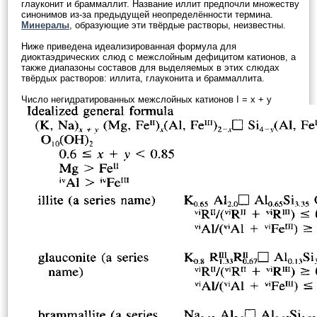
глауконит и браммаллит. Название иллит предпочли множеству
синонимов из-за предыдущей неопределённости термина.
Минералы
, образующие эти твёрдые растворы, неизвестны.
Ниже приведена идеализированная формула для
диоктаэдрических слюд с межслойным дефицитом катионов, а
также диапазоны составов для выделяемых в этих слюдах
твёрдых растворов: иллита, глауконита и браммаллита.
Число негидратированных межслойных катионов I = x + y