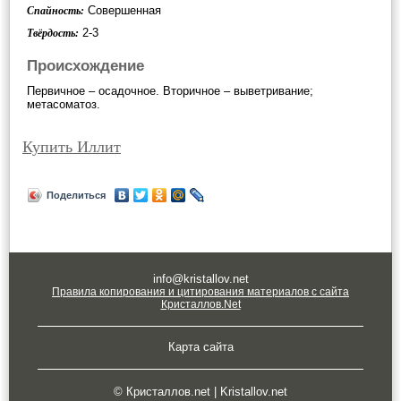
Совершенная
Спайность:
2-3
Твёрдость:
Происхождение
Первичное – осадочное. Вторичное – выветривание;
метасоматоз.
Купить Иллит
Поделиться
info@kristallov.net
Правила копирования и цитирования материалов с сайта
Кристаллов.Net
Карта сайта
© Кристаллов.net | Kristallov.net