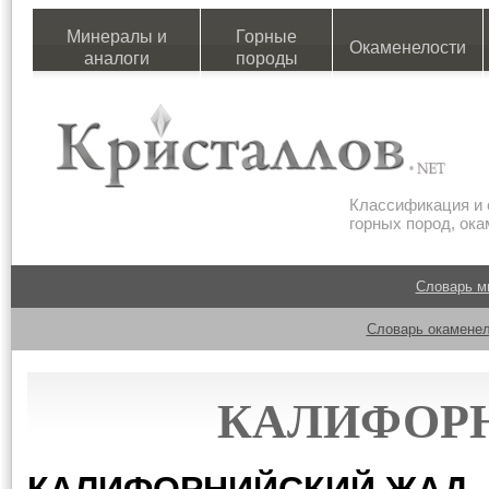
Минералы и
Горные
Окаменелости
аналоги
породы
Классификация и 
горных пород, ок
Словарь м
Словарь окаменел
КАЛИФОР