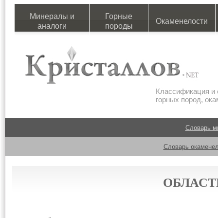
Минералы и
Горные
Окаменелости
аналоги
породы
Классификация и 
горных пород, ок
Словарь м
Словарь окаменел
ОБЛАСТ