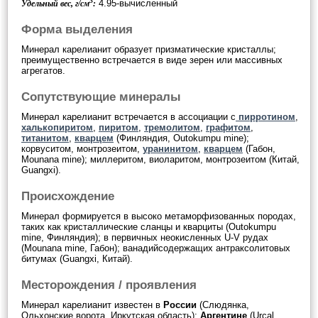
3
4.95-вычисленный
Удельный вес, г/см
:
Форма выделения
Минерал карелианит образует призматические кристаллы;
преимущественно встречается в виде зерен или массивных
агрегатов.
Сопутствующие минералы
Минерал карелианит встречается в ассоциации с
пирротином
,
халькопиритом
,
пиритом
,
тремолитом
,
графитом
,
титанитом
,
кварцем
(Финляндия, Outokumpu mine);
корвуситом, монтрозеитом,
уранинитом
,
кварцем
(Габон,
Mounana mine); миллеритом, виоларитом, монтрозеитом (Китай,
Guangxi).
Происхождение
Минерал формируется в высоко метаморфизованных породах,
таких как кристаллические сланцы и кварциты (Outokumpu
mine, Финляндия); в первичных неокисленных U-V рудах
(Mounana mine, Габон); ванадийсодержащих антраксолитовых
битумах (Guangxi, Китай).
Месторождения / проявления
Минерал карелианит известен в
России
(Слюдянка,
Ольхонские ворота, Иркутская область);
Аргентине
(Urcal