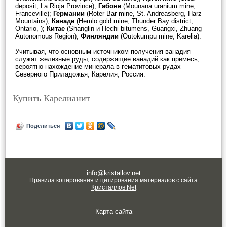
deposit, La Rioja Province);
Габоне
(Mounana uranium mine,
Franceville);
Германии
(Roter Bar mine, St. Andreasberg, Harz
Mountains);
Канаде
(Hemlo gold mine, Thunder Bay district,
Ontario, );
Китае
(Shanglin и Hechi bitumens, Guangxi, Zhuang
Autonomous Region);
Финляндии
(Outokumpu mine, Karelia).
Учитывая, что основным источником получения ванадия
служат железные руды, содержащие ванадий как примесь,
вероятно нахождение минерала в гематитовых рудах
Северного Приладожья, Карелия, Россия.
Купить Карелианит
Поделиться
info@kristallov.net
Правила копирования и цитирования материалов с сайта
Кристаллов.Net
Карта сайта