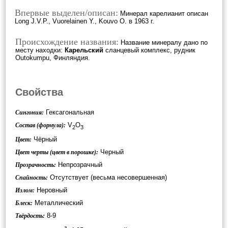
Впервые выделен/описан:
Минерал карелианит описан
Long J.V.P., Vuorelainen Y., Kouvo O. в 1963 г.
Происхождение названия:
Название минералу дано по
месту находки:
Карельский
сланцевый комплекс, рудник
Outokumpu, Финляндия.
Свойства
Гексагональная
Сингония:
V
O
Состав (формула):
2
3
Чёрный
Цвет:
Черный
Цвет черты (цвет в порошке):
Непрозрачный
Прозрачность:
Отсутствует (весьма несовершенная)
Спайность:
Неровный
Излом:
Металлический
Блеск:
8-9
Твёрдость: