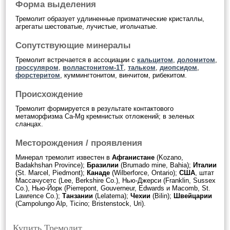
Форма выделения
Тремолит образует удлиненные призматические кристаллы,
агрегаты шестоватые, лучистые, игольчатые.
Сопутствующие минералы
Тремолит встречается в ассоциации с
кальцитом
,
доломитом
,
гроссуляром
,
волластонитом-1Т
,
тальком
,
диопсидом
,
форстеритом
, куммингтонитом, винчитом, рибекитом.
Происхождение
Тремолит формируется в результате контактового
метаморфизма Ca-Mg кремнистых отложений; в зеленых
сланцах.
Месторождения / проявления
Минерал тремолит известен в
Афганистане
(Kozano,
Badakhshan Province);
Бразилии
(Brumado mine, Bahia);
Италии
(St. Marcel, Piedmont);
Канаде
(Wilberforce, Ontario);
США
, штат
Массачусетс (Lee, Berkshire Co.), Нью-Джерси (Franklin, Sussex
Co.), Нью-Йорк (Pierrepont, Gouverneur, Edwards и Macomb, St.
Lawrence Co.);
Танзании
(Lelatema);
Чехии
(Bilin);
Швейцарии
(Campolungo Alp, Ticino; Bristenstock, Uri).
Купить Тремолит