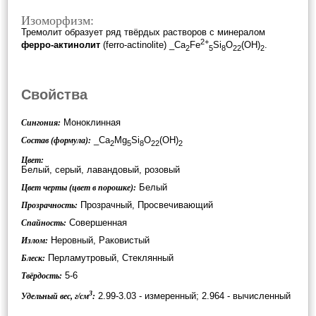
Изоморфизм:
Тремолит образует ряд твёрдых растворов c минералом
2+
ферро-актинолит
(ferro-actinolite) _Ca
Fe
Si
O
(OH)
.
2
5
8
22
2
Свойства
Моноклинная
Сингония:
_Ca
Mg
Si
O
(OH)
Состав (формула):
2
5
8
22
2
Цвет:
Белый, серый, лавандовый, розовый
Белый
Цвет черты (цвет в порошке):
Прозрачный, Просвечивающий
Прозрачность:
Совершенная
Спайность:
Неровный, Раковистый
Излом:
Перламутровый, Стеклянный
Блеск:
5-6
Твёрдость:
3
2.99-3.03 - измеренный; 2.964 - вычисленный
Удельный вес, г/см
: