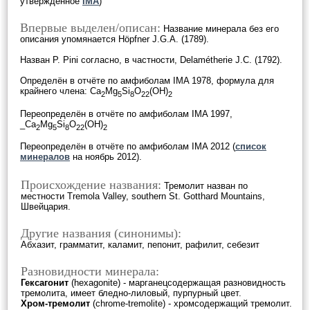
утверждённое
IMA
)
Впервые выделен/описан:
Название минерала без его
описания упомянается Höpfner J.G.A. (1789).
Назван P. Pini согласно, в частности, Delamétherie J.C. (1792).
Определён в отчёте по амфиболам IMA 1978, формула для
крайнего члена: Ca
Mg
Si
O
(OH)
2
5
8
22
2
Переопределён в отчёте по амфиболам IMA 1997,
_Ca
Mg
Si
O
(OH)
2
5
8
22
2
Переопределён в отчёте по амфиболам IMA 2012 (
список
минералов
на ноябрь 2012).
Происхождение названия:
Тремолит назван по
местности Tremola Valley, southern St. Gotthard Mountains,
Швейцария.
Другие названия (синонимы):
Абхазит, грамматит, каламит, пепонит, рафилит, себезит
Разновидности минерала:
Гексагонит
(hexagonite) - марганецсодержащая разновидность
тремолита, имеет бледно-лиловый, пурпурный цвет.
Хром-тремолит
(chrome-tremolite) - хромсодержащий тремолит.