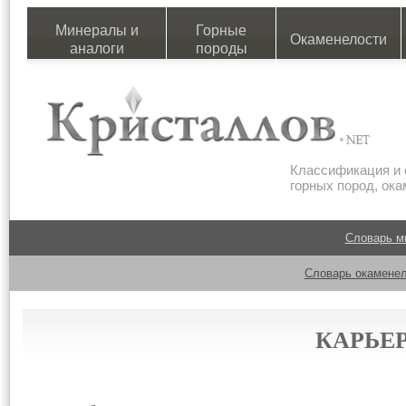
Минералы и
Горные
Окаменелости
аналоги
породы
Классификация и 
горных пород, ок
Словарь м
Словарь окаменел
КАРЬЕ