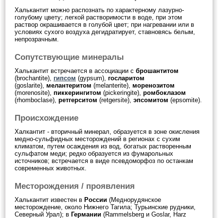
Халькантит можно распознать по характерному лазурно-
голубому цвету; легкой растворимости в воде, при этом
раствор окрашивается в голубой цвет; при нагревании или в
условиях сухого воздуха дегидратирует, ставновясь белым,
непрозрачным.
Сопутствующие минералы
Халькантит встречается в ассоциации с
брошантитом
(brochantite),
гипсом
(gypsum),
госларитом
(goslarite),
мелантеритом
(melanterite),
моренозитом
(morenosite),
пиккерингитом
(pickeringite),
ромбоклазом
(rhomboclase),
ретгерситом
(retgersite),
эпсомитом
(epsomite).
Происхождение
Халкантит - вторичный минерал, образуется в зоне окисления
медно-сульфидных месторождений в регионах с сухим
климатом, путем осаждения из вод, богатых растворенным
сульфатом меди; редко образуется из фумарольных
источников; встречается в виде псевдоморфоз по останкам
современных животных.
Месторождения / проявления
Халькантит известен в
России
(Меднорудянское
месторождение, около Нижнего Тагила; Турьинские рудники,
Северный Урал); в
Германии
(Rammelsberg и Goslar, Harz