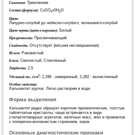
Триклинная
Сингония:
CuSO
•5H
O
Состав (формула):
4
2
Цвет:
Лазурно-голубой до небесно-голубого, зеленовато-голубой
Белый
Цвет черты (цвет в порошке):
Просвечивающий
Прозрачность:
Отсутствует (весьма несовершенная)
Спайность:
Раковистый
Излом:
Смолистый, Стеклянный
Блеск:
2,5
Твёрдость:
3
2,286 - измеренный; 2,282 - вычисленный
Удельный вес, г/см
:
Особые свойства:
Халькантит хрупок. Легко растворим в воде.
Форма выделения
Халькантит редко образует короткие призматические, толстые
таблитчатые кристаллы; чаще встречается в виде
сталактитовидных агрегатов, натечных масс, жил и прожиклов
с поперечно-волокнистым строением, корок.
Основные диагностические признаки