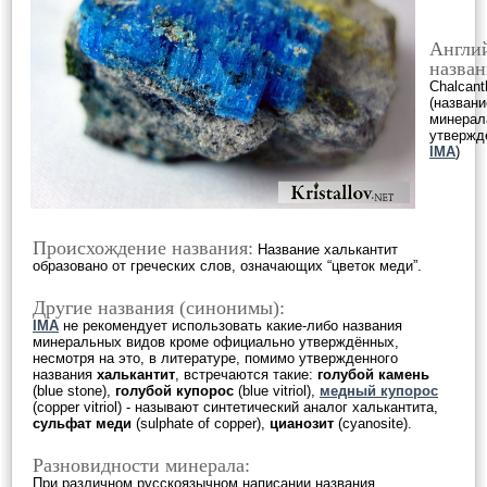
Англи
назван
Chalcant
(названи
минерал
утвержд
IMA
)
Происхождение названия:
Название халькантит
образовано от греческих слов, означающих “цветок меди”.
Другие названия (синонимы):
IMA
не рекомендует использовать какие-либо названия
минеральных видов кроме официально утверждённых,
несмотря на это, в литературе, помимо утвержденного
названия
халькантит
, встречаются такие:
голубой камень
(blue stone),
голубой купорос
(blue vitriol),
медный купорос
(copper vitriol) - называют синтетический аналог халькантита,
сульфат меди
(sulphate of copper),
цианозит
(cyanosite).
Разновидности минерала:
При различном русскоязычном написании названия