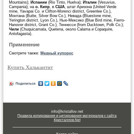
Mountains);
Испании
(Rio Tinto, Huelva);
Италии
(Vesuvius,
Campania); на
о. Кипр
, в
США
, штат Аризона (United Verde
mine, Yavapai Co. и Clifton-Morenci district, Greenlee Co.),
Монтана (Butte, Silver Bow Co.), Невада (Bluestone mine,
Yerington district, Lyon Co.), Нью-Мексико (Blue Bird mine, Fierro-
Hanover district, Grant Co.), Теннесси (from Ducktown, Polk Co.);
Чили
(Chuquicamata, Quetena, около Calama и Copaquire,
Antofagasta).
Применение
Смотрите также:
Медный купорос
Купить Халькантит
Поделиться
info@kristallov.net
Правила копирования и цитирования материалов с сайта
Кристаллов.Net