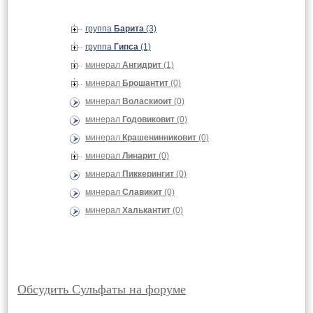
группа
Барита
(3)
группа
Гипса
(1)
минерал
Ангидрит
(1)
минерал
Брошантит
(0)
минерал
Воласкиоит
(0)
минерал
Годовиковит
(0)
минерал
Крашенинниковит
(0)
минерал
Линарит
(0)
минерал
Пиккерингит
(0)
минерал
Славикит
(0)
минерал
Халькантит
(0)
Обсудить Сульфаты на форуме