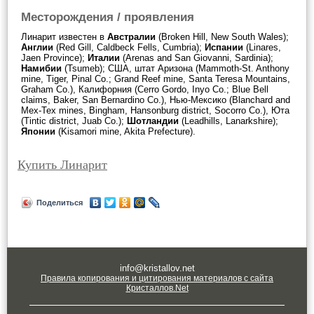
Месторождения / проявления
Линарит известен в
Австралии
(Broken Hill, New South Wales);
Англии
(Red Gill, Caldbeck Fells, Cumbria);
Испании
(Linares,
Jaen Province);
Италии
(Arenas and San Giovanni, Sardinia);
Намибии
(Tsumeb); США, штат Аризона (Mammoth-St. Anthony
mine, Tiger, Pinal Co.; Grand Reef mine, Santa Teresa Mountains,
Graham Co.), Калифорния (Cerro Gordo, Inyo Co.; Blue Bell
claims, Baker, San Bernardino Co.), Нью-Мексико (Blanchard and
Mex-Tex mines, Bingham, Hansonburg district, Socorro Co.), Юта
(Tintic district, Juab Co.);
Шотландии
(Leadhills, Lanarkshire);
Японии
(Kisamori mine, Akita Prefecture).
Купить Линарит
Поделиться
info@kristallov.net
Правила копирования и цитирования материалов с сайта
Кристаллов.Net