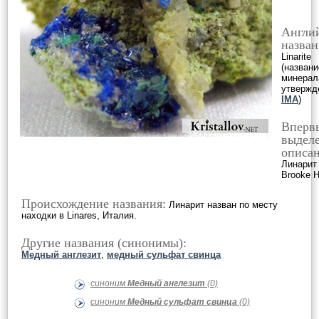
Англи
назван
Linarite
(названи
минерал
утвержд
IMA
)
Вперв
выделе
описан
Линарит
Brooke H.
Происхождение названия:
Линарит назван по месту
находки в Linares, Италия.
Другие названия (синонимы):
Медный англезит
,
медный сульфат свинца
синоним
Медный англезит
(0)
синоним
Медный сульфат свинца
(0)