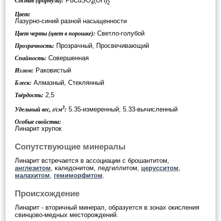
PbCuSO
(OH)
Состав (формула):
4
2
Цвет:
Лазурно-синий разной насыщенности
Светло-голубой
Цвет черты (цвет в порошке):
Прозрачный, Просвечивающий
Прозрачность:
Совершенная
Спайность:
Раковистый
Излом:
Алмазный, Стеклянный
Блеск:
2,5
Твёрдость:
3
5.35-измеренный; 5.33-вычисленный
Удельный вес, г/см
:
Особые свойства:
Линарит хрупок
Сопутствующие минералы
Линарит встречается в ассоциации с брошантитом,
англезитом
, каледонитом, ледгиллитом,
церусситом
,
малахитом
,
гемиморфитом
.
Происхождение
Линарит - вторичный минерал, образуется в зонах окисления
свинцово-медных месторождений.