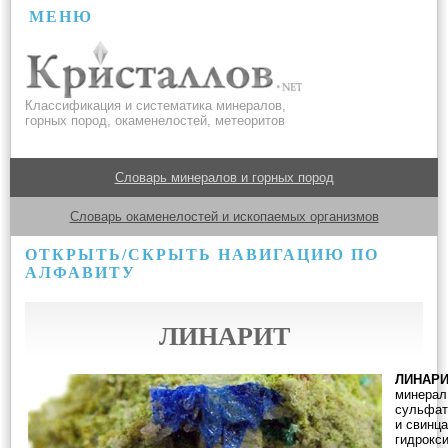
МЕНЮ
Классификация и систематика минералов,
горных пород, окаменелостей, метеоритов
Словарь минералов и горных пород
Словарь окаменелостей и ископаемых организмов
ОТКРЫТЬ/СКРЫТЬ НАВИГАЦИЮ ПО
АЛФАВИТУ
ЛИНАРИТ
ЛИНАР
минерал
сульфат
и свинца
гидрокс