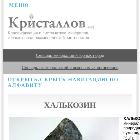
МЕНЮ
Классификация и систематика минералов,
горных пород, окаменелостей, метеоритов
Словарь минералов и горных пород
Словарь окаменелостей и ископаемых организмов
ОТКРЫТЬ/СКРЫТЬ НАВИГАЦИЮ ПО
АЛФАВИТУ
ХАЛЬКОЗИН
ХАЛЬК
минерал
природн
сульфид
+
(Cu
).