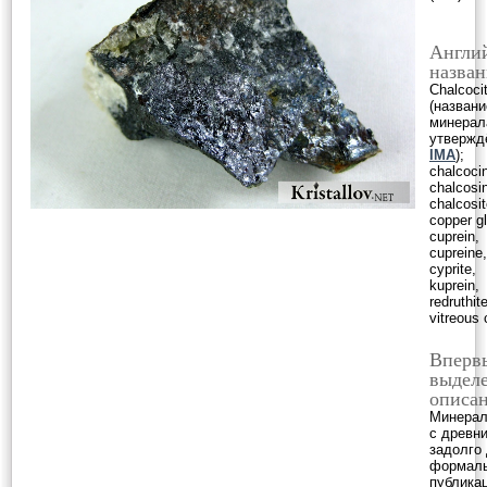
Англи
назван
Chalcoci
(названи
минерал
утвержд
IMA
);
chalcoci
chalcosi
chalcosit
copper g
cuprein,
cupreine,
cyprite,
kuprein,
redruthite
vitreous
Вперв
выделе
описан
Минерал
с древн
задолго
формал
публикац