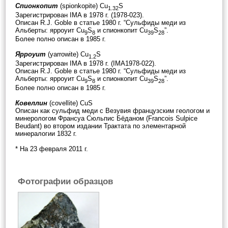
Спионкопит
(spionkopite) Cu
S
1.32
Зарегистрирован IMA в 1978 г. (1978-023).
Описан R.J. Goble в статье 1980 г. “Сульфиды меди из
Альберты: ярроуит Cu
S
и спионкопит Cu
S
”.
9
8
39
28
Более полно описан в 1985 г.
Ярроуит
(yarrowite) Cu
S
1.2
Зарегистрирован IMA в 1978 г. (IMA1978-022).
Описан R.J. Goble в статье 1980 г. “Сульфиды меди из
Альберты: ярроуит Cu
S
и спионкопит Cu
S
”.
9
8
39
28
Более полно описан в 1985 г.
Ковеллин
(covellite) CuS
Описан как сульфид меди с Везувия французским геологом и
минерологом Франсуа Сюльпис Бёданом (Francois Sulpice
Beudant) во втором издании Трактата по элементарной
минералогии 1832 г.
* На 23 февраля 2011 г.
Фотографии образцов