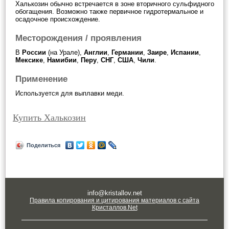
Халькозин обычно встречается в зоне вторичного сульфидного
обогащения. Возможно также первичное гидротермальное и
осадочное происхождение.
Месторождения / проявления
В
России
(на Урале),
Англии
,
Германии
,
Заире
,
Испании
,
Мексике
,
Намибии
,
Перу
,
СНГ
,
США
,
Чили
.
Применение
Используется для выплавки меди.
Купить Халькозин
Поделиться
info@kristallov.net
Правила копирования и цитирования материалов с сайта
Кристаллов.Net