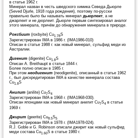
в статье 1962 г.
Минерал назван в честь шведского химика Севеда Дьюрле
(Seved Djurle, 1918 года рождения), поэтому по-русски
правильно было бы называть минерал
дьюрлеит
, а не
джарлеит и не дюрлеит. Дьюрле первым синтезировал аналог
этого минерала, причём до обнаружения минерала в природе.
Роксбиит
(roxbyite) Cu
S
1.78
Зарегистрирован IMA в 1986 г. (IMA1986-010)
Описан в статье 1988 г. как новый минерал, сульфид меди из
Австралии.
Дигенит
(digenite) Cu
S
1.8
Описан A. Breithaupt в статье 1844 г.
Более полно описан в 1985 г.
При этом
неодигенит
(neodigenite), описанный в статье 1962
г., был дискредитирован IMA в качестве минерала состава
Cu
S
1.8
Анилит
(anilite) Cu
S
7
4
Зарегистрирован IMA в 1968 г. (IMA1968-030).
Описан японцами как новый минерал анилит Cu
S
в статье
7
4
1969 г.
Джирит
(geerite) Cu
S
8.5
5
Зарегистрирован IMA в 1978 г. (IMA1978-024).
R.J. Goble и G. Robinson описали джирит как новый сульфид
меди состава Cu
S в статье 1980 г.
1.60