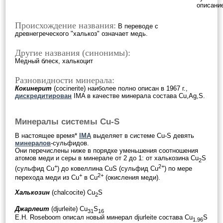
описани
Происхождение названия:
В переводе с
древнегреческого "халькоз" означает медь.
Другие названия (синонимы):
Медный блеск, халькоцит
Разновидности минерала:
Кокинерит
(cocinerite) наиболее полно описан в 1967 г.,
дискредитирован
IMA в качестве минерала состава Cu,Ag,S.
Минералы системы Cu-S
В настоящее время*
IMA
выделяет в системе Cu-S девять
минералов
-сульфидов.
Они перечислены ниже в порядке уменьшения соотношения
атомов меди и серы в минерале от 2 до 1: от халькозина Cu
S
2
+
2+
(сульфид Cu
) до ковеллина CuS (сульфид Cu
) по мере
+
2+
перехода меди из Cu
в Cu
(окисления меди).
Халькозин
(chalcocite) Cu
S
2
Джарлеит
(djurleite) Cu
S
31
16
E.H. Roseboom описал новый минерал djurleite состава Cu
S
1.96