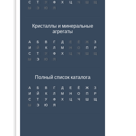
С
Т
У
Ф
Х
Ц
Ч
Ш
Щ
Ы
Э
Ю
Я
Кристаллы и минеральные
агрегаты
А
Б
В
Г
Д
Е
Ё
Ж
З
И
Й
К
Л
М
Н
О
П
Р
С
Т
У
Ф
Х
Ц
Ч
Ш
Щ
Ы
Э
Ю
Я
Полный список каталога
А
Б
В
Г
Д
Е
Ё
Ж
З
И
Й
К
Л
М
Н
О
П
Р
С
Т
У
Ф
Х
Ц
Ч
Ш
Щ
Ы
Э
Ю
Я