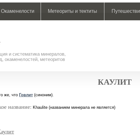
Окаменелости
Метеориты и тектиты
Путешестви
ия и систематика минералов,
д, окаменелостей, метеоритов
КАУЛИТ
то же, что
Говлит
(синоним).
ое название:
Khaulite (названием минерала не является)
Каулит