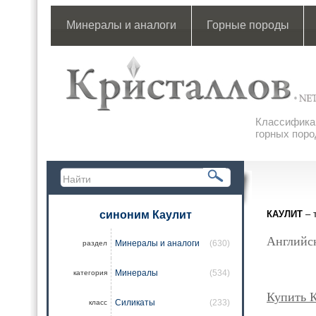
Минералы и аналоги
Горные породы
Классификац
горных поро
синоним Каулит
КАУЛИТ
– 
Английск
Минералы и аналоги
(630)
раздел
Минералы
(534)
категория
Купить 
Силикаты
(233)
класс