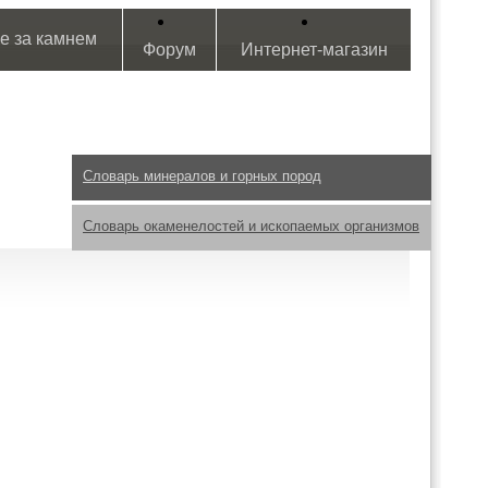
е за камнем
Форум
Интернет-магазин
Словарь минералов и горных пород
Словарь окаменелостей и ископаемых организмов