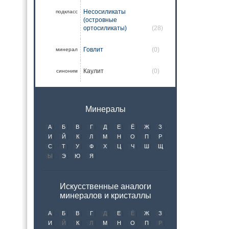
Несосиликаты
подкласс
(островные
ортосиликаты)
(28)
Говлит
(0)
минерал
Каулит
(0)
синоним
Минералы
А
Б
В
Г
Д
Е
Ё
Ж
З
И
Й
К
Л
М
Н
О
П
Р
С
Т
У
Ф
Х
Ц
Ч
Ш
Щ
Ы
Э
Ю
Я
Искусственные аналоги
минералов и кристаллы
А
Б
В
Г
Д
Е
Ё
Ж
З
И
Й
К
Л
М
Н
О
П
Р