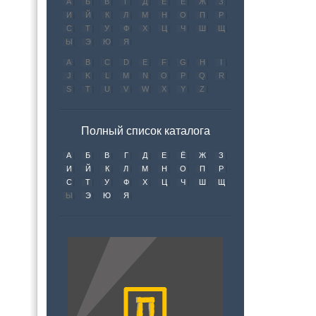
А
Б
В
Г
Д
Е
Ё
Ж
З
И
Й
К
Л
М
Н
О
П
Р
С
Т
У
Ф
Х
Ц
Ч
Ш
Щ
Ы
Э
Ю
Я
A
B
C
D
E
F
G
H
I
J
K
L
M
N
O
P
Q
R
S
T
U
V
W
X
Y
Z
Полный список каталога
А
Б
В
Г
Д
Е
Ё
Ж
З
И
Й
К
Л
М
Н
О
П
Р
С
Т
У
Ф
Х
Ц
Ч
Ш
Щ
Ы
Э
Ю
Я