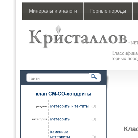
Минералы и аналоги
Горные породы
Классификац
горных поро
клан CM-CO-хондриты
Метеориты и тектиты
(0)
раздел
Метеориты
(0)
категория
Кла
Каменные
метеориты
(0)