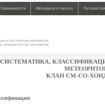
Окаменелости
Метеориты и тектиты
Путешестви
ия и систематика минералов,
д, окаменелостей, метеоритов
СИСТЕМАТИКА, КЛАССИФИКАЦИ
МЕТЕОРИТО
КЛАН CM-CO-ХОН
ссификация