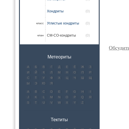
Хондриты
(0)
Углистые хондриты
(0)
класс
CM-CO-хондриты
(0)
клан
Обсудит
Метеориты
А
Б
В
Г
Д
Е
Ё
Ж
З
И
Й
К
Л
М
Н
О
П
Р
С
Т
У
Ф
Х
Ц
Ч
Ш
Щ
Ы
Э
Ю
Я
A
B
C
D
E
F
G
H
I
J
K
L
M
N
O
P
Q
R
S
T
U
V
W
X
Y
Z
Тектиты