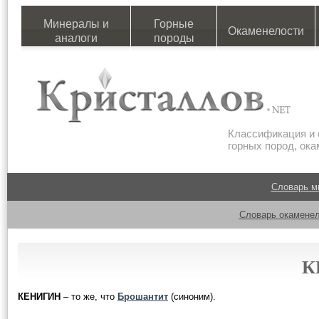
Минералы и
Горные
Окаменелости
аналоги
породы
Классификация и 
горных пород, ок
Словарь м
Словарь окаменел
К
КЕНИГИН
– то же, что
Брошантит
(синоним).