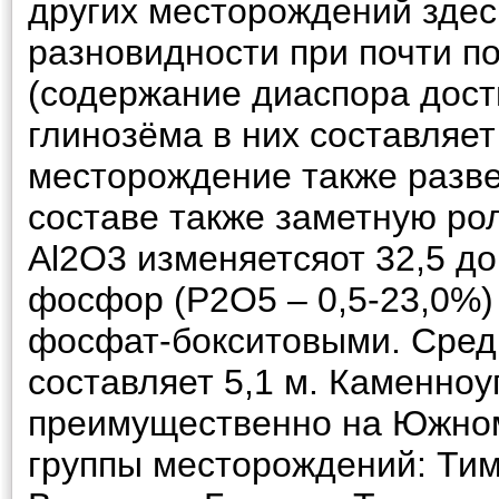
других месторождений зде
разновидности при почти п
(содержание диаспора дост
глинозёма в них составляет
месторождение также разве
составе также заметную ро
Al2O3 изменяетсяот 32,5 до
фосфор (Р2О5 – 0,5-23,0%)
фосфат-бокситовыми. Сред
составляет 5,1 м. Каменно
преимущественно на Южном
группы месторождений: Тим