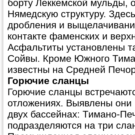
борту Леккемской мульды, 
Нямедскую структуру. Здес
дробления и выщелачивания
контакте фаменских и верх
Асфальтиты установлены та
Сойвы. Кроме Южного Тима
известны на Средней Печо
Горючие сланцы
Горючие сланцы встречают
отложениях. Выявлены они в
двух бассейнах: Тимано-Пе
подразделяются на три сла