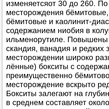
изменяетсяот 30 до 260. По
месторождения бёмитовые, 
бёмитовые и каолинит-диа
содержанием ниобия в колу
ильменорутиле. Повышены в
скандия, ванадия и редких
месторождении широко разв
лённые) бокситы с содерж
преимущественно бёмитовог
месторождение вскрыто ред
Бокситы залегают на глуби
в среднем составляет около