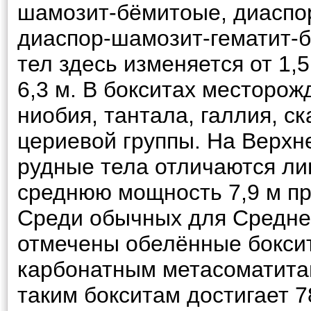
шамозит-бёмитоые, диаспо
диаспор-шамозит-гематит-
тел здесь изменяется от 1,
6,3 м. В бокситах месторо
ниобия, тантала, галлия, с
цериевой группы. На Верх
рудные тела отличаются л
среднюю мощность 7,9 м пр
Среди обычных для Среднег
отмечены обелённые боксит
карбонатным метасоматита
таким бокситам достигает 