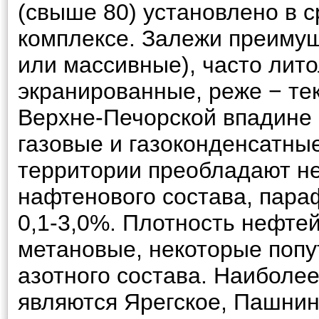
(свыше 80) установлено в
комплексе. Залежи преиму
или массивные), часто лит
экранированные, реже − те
Верхне-Печорской впадине 
газовые и газоконденсатны
территории преобладают н
нафтенового состава, пара
0,1-3,0%. Плотность нефтей
метановые, некоторые попу
азотного состава. Наибол
являются Ярегское, Пашнин