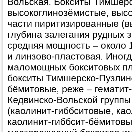
Вольская. Бокситы Тимшерс
высокоглинозёмистые, высо
части пиритизированные (в
глубина залегания рудных з
средняя мощность – около 
и линзово-пластовая. Иногд
маломощных бокситовых пл
бокситы Тимшерско-Пузлинс
бёмитовые, реже – гематит
Кедвинско-Вольской групп
(каолинит-гиббситовые, ка
каолинит-гиббсит-бёмитовы