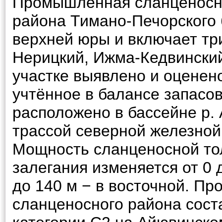
Промышленная сланценосно
района Тимано-Печорского 
верхней юры и включает тр
Нерицкий, Ижма-Кедвински
участке выявлено и оцене
учтённое в балансе запасо
расположено в бассейне р.
трассой северной железной
Мощность сланценосной тол
залегания изменяется от 0 д
до 140 м − в восточной. П
сланценосного района соста