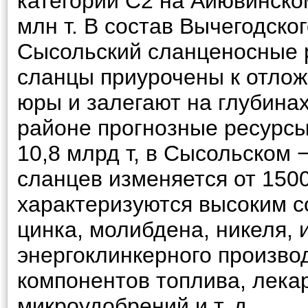
категории С2 на Айювинско
млн т. В состав Вычегодско
Сысольский сланценосные р
сланцы приурочены к отлож
юры и залегают на глубинах
районе прогнозные ресурсы
10,8 млрд т, в Сысольском −
сланцев изменяется от 1500
характеризуются высоким с
цинка, молибдена, никеля, 
энергоклинкерного производ
компонентов топлива, лека
микроудобрений и т. д.