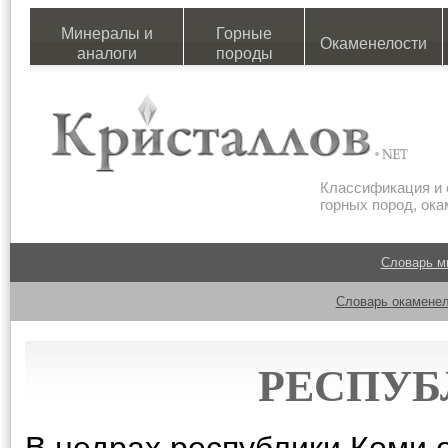
Минералы и
Горные
Окаменелости
аналоги
породы
Классификация и 
горных пород, ок
Словарь м
Словарь окаменел
РЕСПУБ