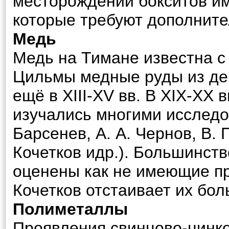
месторождений бокситов им
которые требуют дополните
Медь
Медь на Тимане известна с 
Цильмы медные руды из де
ещё в XIII-XV вв. В XIX-XX 
изучались многими исследов
Барсенев, А. А. Чернов, В. 
Кочетков идр.). Большинст
оценены как не имеющие пр
Кочетков отстаивает их бо
Полиметаллы
Проявления свинцово-цинк