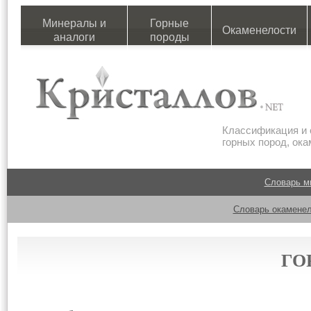
Минералы и
Горные
Окаменелости
аналоги
породы
Классификация и 
горных пород, ок
Словарь м
Словарь окаменел
ГО