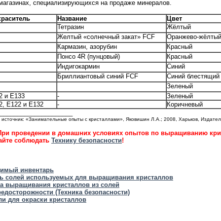
магазинах, специализирующихся на продаже минералов.
краситель
Название
Цвет
Тетразин
Жёлтый
Желтый «солнечный закат» FCF
Оранжево-жёлты
Кармазин, азорубин
Красный
Понсо 4R (пунцовый)
Красный
Индигокармин
Синий
Бриллиантовый синий FCF
Синий блестящий
Зеленый
2 и E133
-
Зеленый
, E122 и E132
-
Коричневый
_____________________
источник: «Занимательные опыты с кристаллами», Яковишин Л.А.; 2008, Харьков, Издате
При проведении в домашних условиях опытов по выращиванию кри
айте соблюдать
Технику безопасности
!
димый инвентарь
нь солей используемых для выращивания кристаллов
ка выращивания кристаллов из солей
редосторожности (Техника безопасности)
ли для окраски кристаллов