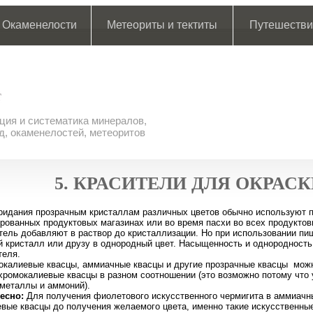
Окаменелости
Метеориты и тектиты
Путешестви
ия и систематика минералов,
д, окаменелостей, метеоритов
5. КРАСИТЕЛИ ДЛЯ ОКРАС
ридания прозрачным кристаллам различных цветов обычно используют п
рованных продуктовых магазинах или во время пасхи во всех продуктовы
тель добавляют в раствор до кристаллизации. Но при использовании пи
 кристалл или друзу в однородный цвет. Насыщенность и однородность 
теля.
калиевые квасцы, аммиачные квасцы и другие прозрачные квасцы можно
хромокалиевые квасцы в разном соотношении (это возможно потому что 
металлы и аммоний).
есно:
Для получения фиолетового искусственного чермигита в аммиачн
вые квасцы до получения желаемого цвета, именно такие искусственные