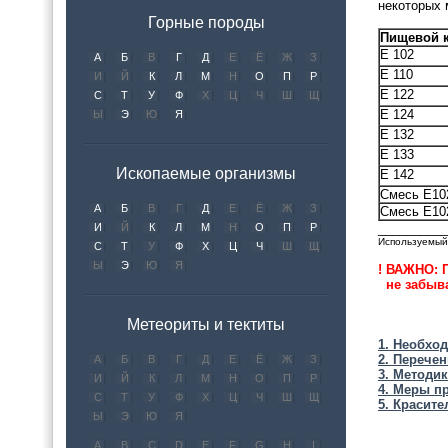
некоторых 
Горные породы
Пищевой 
E 102
А
Б
В
Г
Д
Е
Ё
Ж
З
E 110
И
Й
К
Л
М
Н
О
П
Р
E 122
С
Т
У
Ф
Х
Ц
Ч
Ш
Щ
E 124
Ы
Э
Ю
Я
E 132
E 133
Ископаемые организмы
E 142
Смесь E10
А
Б
В
Г
Д
Е
Ё
Ж
З
Смесь E102
И
Й
К
Л
М
Н
О
П
Р
__________
Используемый 
С
Т
У
Ф
Х
Ц
Ч
Ш
Щ
Ы
Э
Ю
Я
! ВАЖНО: 
не забыв
Метеориты и тектиты
1. Необхо
2. Перече
А
Б
В
Г
Д
Е
Ё
Ж
З
3. Методи
И
Й
К
Л
М
Н
О
П
Р
4. Меры п
С
Т
У
Ф
Х
Ц
Ч
Ш
Щ
5. Красите
Ы
Э
Ю
Я
A
B
C
D
E
F
G
H
I