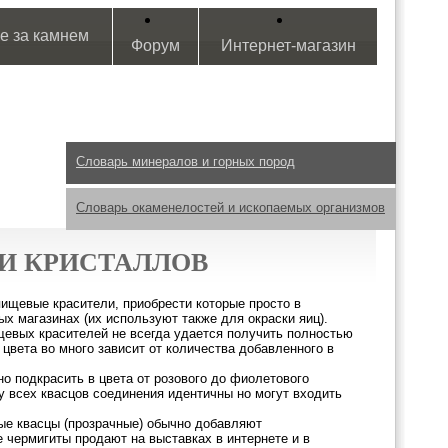
е за камнем
Форум
Интернет-магазин
Словарь минералов и горных пород
Словарь окаменелостей и ископаемых организмов
КИ КРИСТАЛЛОВ
ищевые красители, приобрести которые просто в
х магазинах (их используют также для окраски яиц).
щевых красителей не всегда удается получить полностью
цвета во много зависит от количества добавленного в
 подкрасить в цвета от розового до фиолетового
у всех квасцов соединения идентичны но могут входить
ые квасцы (прозрачные) обычно добавляют
 чермигиты продают на выставках в интернете и в