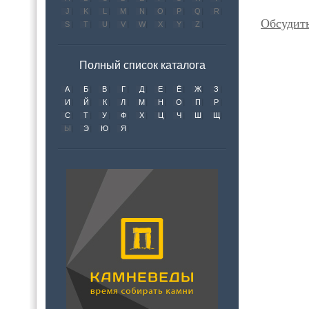
J
K
L
M
N
O
P
Q
R
Обсудить
S
T
U
V
W
X
Y
Z
Полный список каталога
А
Б
В
Г
Д
Е
Ё
Ж
З
И
Й
К
Л
М
Н
О
П
Р
С
Т
У
Ф
Х
Ц
Ч
Ш
Щ
Ы
Э
Ю
Я