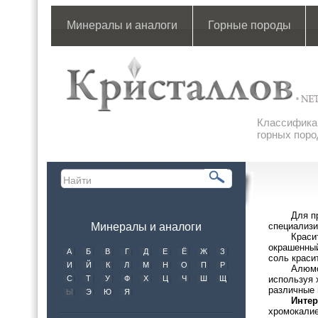
Минералы и аналоги
Горные породы
Классификац
горных поро
Для п
Минералы и аналоги
специализи
Краси
окрашенный
А
Б
В
Г
Д
Е
Ё
Ж
З
соль краси
И
Й
К
Л
М
Н
О
П
Р
Алюмо
С
Т
У
Ф
Х
Ц
Ч
Ш
Щ
используя 
различные 
Ы
Э
Ю
Я
Интер
хромокалие