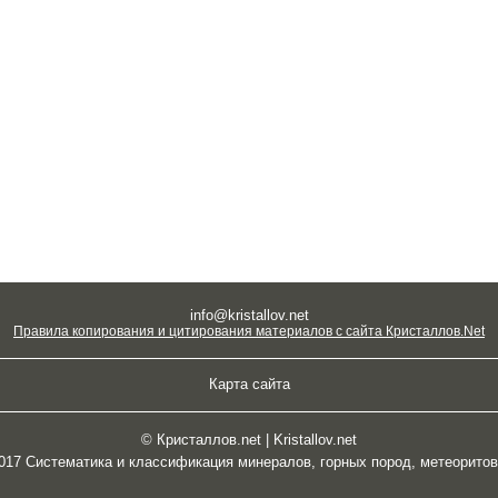
info@kristallov.net
Правила копирования и цитирования материалов с сайта Кристаллов.Net
Карта сайта
© Кристаллов.net | Kristallov.net
2017 Систематика и классификация минералов, горных пород, метеорито