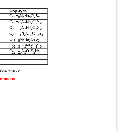
Формула
C
H
N
Na
O
S
16
9
4
3
9
2
й
C
H
N
Na
O
S
16
10
2
2
7
2
С
H
N
Na
O
S
20
12
2
2
7
2
С
H
N
Na
O
S
20
11
2
3
10
3
C
H
N
Na
O
S
16
8
2
2
8
2
C
H
N
Na
O
S
37
34
2
2
9
3
C
H
N
O
S
Na
27
25
2
7
2
льство «Ранок»
сталлов