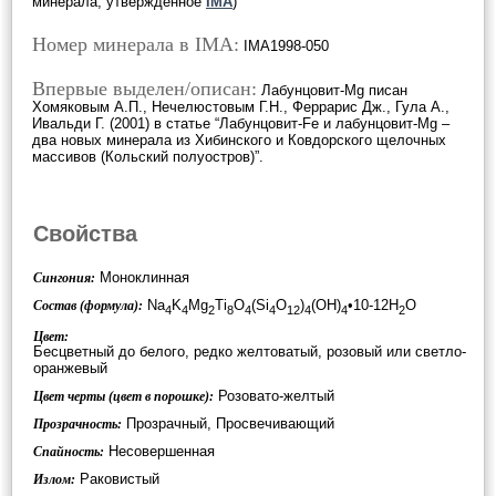
минерала, утверждённое
IMA
)
Номер минерала в IMA:
IMA1998-050
Впервые выделен/описан:
Лабунцовит-Mg писан
Хомяковым А.П., Нечелюстовым Г.Н., Феррарис Дж., Гула А.,
Ивальди Г. (2001) в статье “Лабунцовит-Fe и лабунцовит-Mg –
два новых минерала из Хибинского и Ковдорского щелочных
массивов (Кольский полуостров)”.
Свойства
Моноклинная
Сингония:
Na
K
Mg
Ti
O
(Si
O
)
(OH)
•10-12H
O
Состав (формула):
4
4
2
8
4
4
12
4
4
2
Цвет:
Бесцветный до белого, редко желтоватый, розовый или светло-
оранжевый
Розовато-желтый
Цвет черты (цвет в порошке):
Прозрачный, Просвечивающий
Прозрачность:
Несовершенная
Спайность:
Раковистый
Излом: