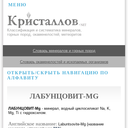
МЕНЮ
Классификация и систематика минералов,
горных пород, окаменелостей, метеоритов
Словарь минералов и горных пород
Словарь окаменелостей и ископаемых организмов
ОТКРЫТЬ/СКРЫТЬ НАВИГАЦИЮ ПО
АЛФАВИТУ
ЛАБУНЦОВИТ-MG
ЛАБУНЦОВИТ-Mg
- минерал, водный циклосиликат Na, K,
Mg, Ti с гидроксилом.
Английское название:
Labuntsovite-Mg (название