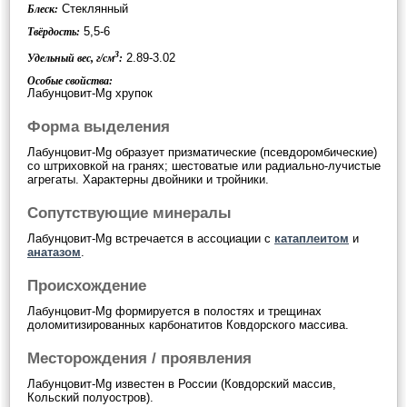
Стеклянный
Блеск:
5,5-6
Твёрдость:
3
2.89-3.02
Удельный вес, г/см
:
Особые свойства:
Лабунцовит-Mg хрупок
Форма выделения
Лабунцовит-Mg образует призматические (псевдоромбические)
со штриховкой на гранях; шестоватые или радиально-лучистые
агрегаты. Характерны двойники и тройники.
Сопутствующие минералы
Лабунцовит-Mg встречается в ассоциации с
катаплеитом
и
анатазом
.
Происхождение
Лабунцовит-Mg формируется в полостях и трещинах
доломитизированных карбонатитов Ковдорского массива.
Месторождения / проявления
Лабунцовит-Mg известен в России (Ковдорский массив,
Кольский полуостров).