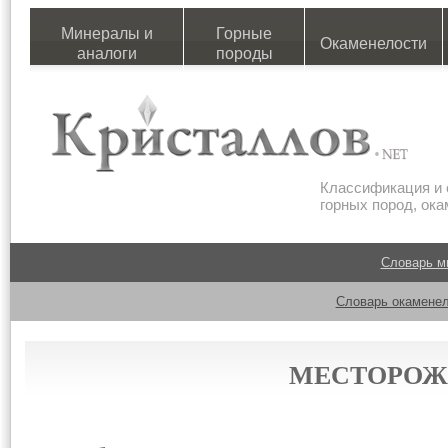
Минералы и
Горные
Окаменелости
аналоги
породы
Классификация и 
горных пород, ок
Словарь м
Словарь окаменел
МЕСТОРОЖ