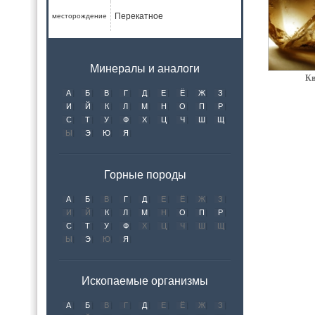
Перекатное
месторождение
Минералы и аналоги
Кв
А
Б
В
Г
Д
Е
Ё
Ж
З
И
Й
К
Л
М
Н
О
П
Р
С
Т
У
Ф
Х
Ц
Ч
Ш
Щ
Ы
Э
Ю
Я
Горные породы
А
Б
В
Г
Д
Е
Ё
Ж
З
И
Й
К
Л
М
Н
О
П
Р
С
Т
У
Ф
Х
Ц
Ч
Ш
Щ
Ы
Э
Ю
Я
Ископаемые организмы
А
Б
В
Г
Д
Е
Ё
Ж
З