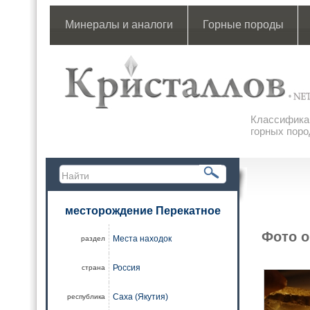
Минералы и аналоги
Горные породы
Классификац
горных поро
месторождение Перекатное
Фото о
Места находок
раздел
Россия
страна
Саха (Якутия)
республика