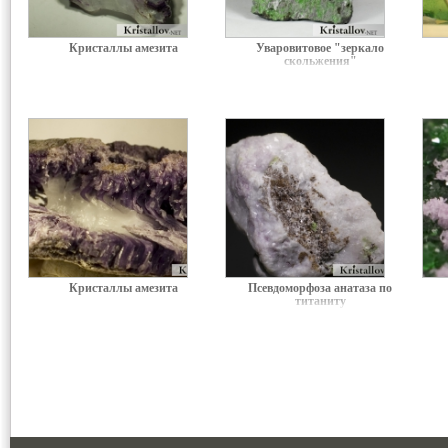
Кристаллы амезита
Уваровитовое "зеркало
скольжения"
Кристаллы амезита
Псевдоморфоза анатаза по
титаниту