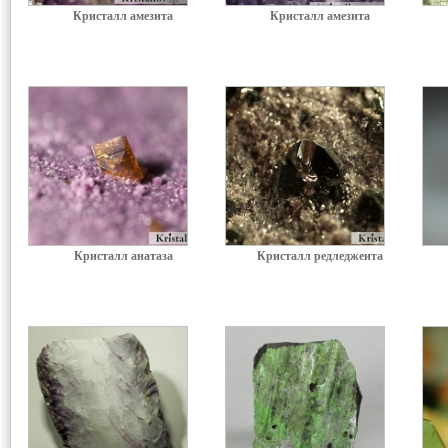
Кристалл амезита
Кристалл амезита
Кристалл анатаза
Кристалл редледжеита