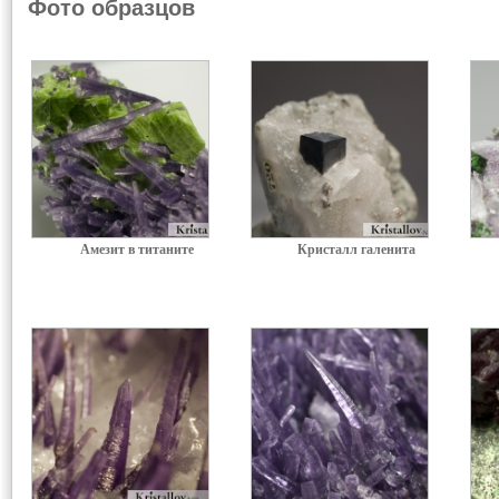
Фото образцов
Амезит в титаните
Кристалл галенита