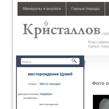
Минералы и аналоги
Горные породы
Классификац
горных поро
месторождение Цумеб
Фото о
Места находок
раздел
Намибия
демократическая
республика
месторождение