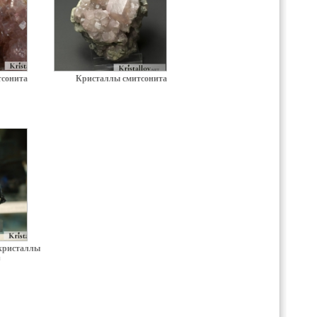
сонита
Кристаллы смитсонита
кристаллы
а