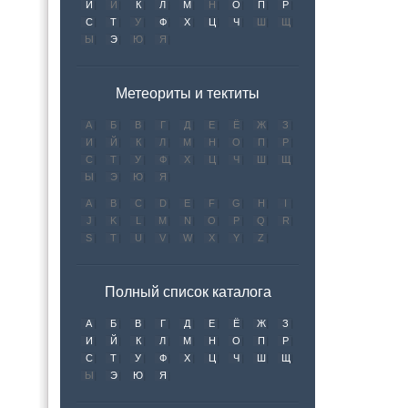
И
Й
К
Л
М
Н
О
П
Р
С
Т
У
Ф
Х
Ц
Ч
Ш
Щ
Ы
Э
Ю
Я
Метеориты и тектиты
А
Б
В
Г
Д
Е
Ё
Ж
З
И
Й
К
Л
М
Н
О
П
Р
С
Т
У
Ф
Х
Ц
Ч
Ш
Щ
Ы
Э
Ю
Я
A
B
C
D
E
F
G
H
I
J
K
L
M
N
O
P
Q
R
S
T
U
V
W
X
Y
Z
Полный список каталога
А
Б
В
Г
Д
Е
Ё
Ж
З
И
Й
К
Л
М
Н
О
П
Р
С
Т
У
Ф
Х
Ц
Ч
Ш
Щ
Ы
Э
Ю
Я