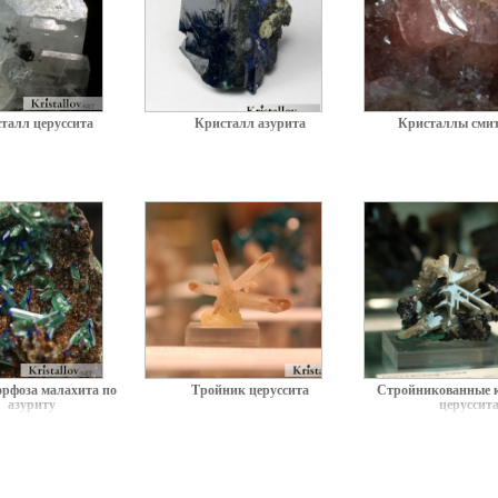
талл церуссита
Кристалл азурита
Кристаллы смит
орфоза малахита по
Тройник церуссита
Стройникованные 
азуриту
церуссит