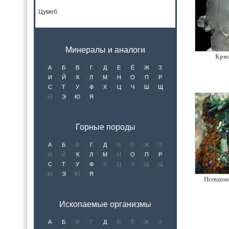
Цумеб
Минералы и аналоги
Крис
А
Б
В
Г
Д
Е
Ё
Ж
З
И
Й
К
Л
М
Н
О
П
Р
С
Т
У
Ф
Х
Ц
Ч
Ш
Щ
Ы
Э
Ю
Я
Горные породы
А
Б
В
Г
Д
Е
Ё
Ж
З
И
Й
К
Л
М
Н
О
П
Р
С
Т
У
Ф
Х
Ц
Ч
Ш
Щ
Ы
Э
Ю
Я
Псевдом
Ископаемые организмы
А
Б
В
Г
Д
Е
Ё
Ж
З