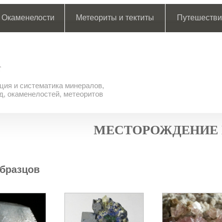
Окаменелости
Метеориты и тектиты
Путешестви
ия и систематика минералов,
д, окаменелостей, метеоритов
МЕСТОРОЖДЕНИЕ
бразцов