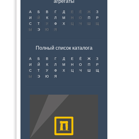
агрегаты
А
Б
В
Г
Д
Е
Ё
Ж
З
И
Й
К
Л
М
Н
О
П
Р
С
Т
У
Ф
Х
Ц
Ч
Ш
Щ
Ы
Э
Ю
Я
Полный список каталога
А
Б
В
Г
Д
Е
Ё
Ж
З
И
Й
К
Л
М
Н
О
П
Р
С
Т
У
Ф
Х
Ц
Ч
Ш
Щ
Ы
Э
Ю
Я