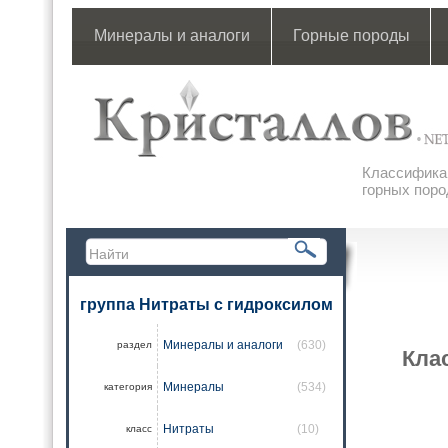
Минералы и аналоги
Горные породы
Классификац
горных поро
группа Нитраты с гидроксилом
Минералы и аналоги
(630)
раздел
Кла
Минералы
(534)
категория
Нитраты
(10)
класс