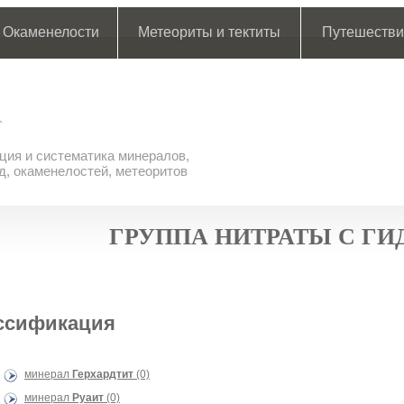
Окаменелости
Метеориты и тектиты
Путешестви
ия и систематика минералов,
д, окаменелостей, метеоритов
ГРУППА НИТРАТЫ С Г
ссификация
минерал
Герхардтит
(0)
минерал
Руаит
(0)