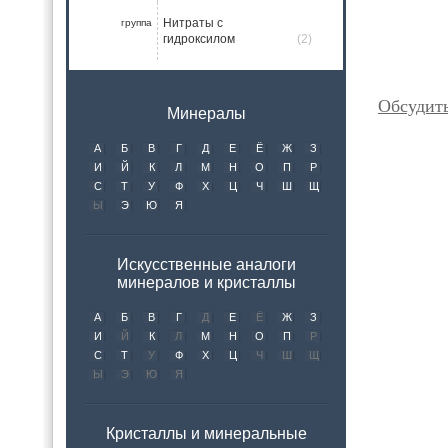
Нитраты с
группа
гидроксилом
(2)
Обсудить
Минералы
А
Б
В
Г
Д
Е
Ё
Ж
З
И
Й
К
Л
М
Н
О
П
Р
С
Т
У
Ф
Х
Ц
Ч
Ш
Щ
Ы
Э
Ю
Я
Искусственные аналоги
минералов и кристаллы
А
Б
В
Г
Д
Е
Ё
Ж
З
И
Й
К
Л
М
Н
О
П
Р
С
Т
У
Ф
Х
Ц
Ч
Ш
Щ
Ы
Э
Ю
Я
Кристаллы и минеральные