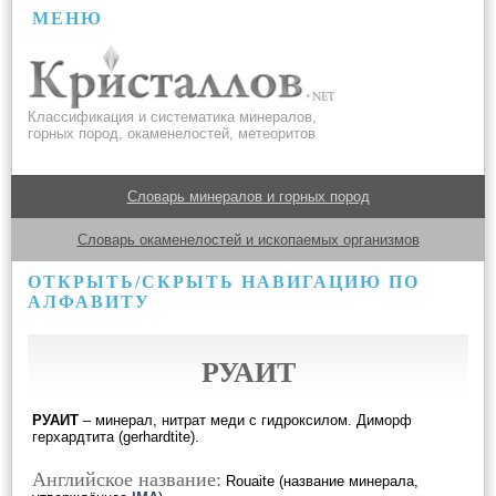
МЕНЮ
Классификация и систематика минералов,
горных пород, окаменелостей, метеоритов
Словарь минералов и горных пород
Словарь окаменелостей и ископаемых организмов
ОТКРЫТЬ/СКРЫТЬ НАВИГАЦИЮ ПО
АЛФАВИТУ
РУАИТ
РУАИТ
– минерал, нитрат меди с гидроксилом. Диморф
герхардтита (gerhardtite).
Английское название:
Rouaite (название минерала,