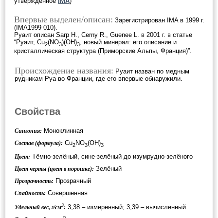
утверждённое
IMA
)
Впервые выделен/описан:
Зарегистрирован IMA в 1999 г.
(IMA1999-010).
Руаит описан Sarp H., Cerny R., Guenee L. в 2001 г. в статье
“Руаит, Cu
(NO
)(OH)
, новый минерал: его описание и
2
3
3
кристаллическая структура (Приморские Альпы, Франция)”.
Происхождение названия:
Руаит назван по медным
рудникам Руа во Франции, где его впервые обнаружили.
Свойства
Моноклинная
Сингония:
Cu
NO
(OH)
Состав (формула):
2
3
3
Тёмно-зелёный, сине-зелёный до изумрудно-зелёного
Цвет:
Зелёный
Цвет черты (цвет в порошке):
Прозрачный
Прозрачность:
Совершенная
Спайность:
3
3,38 – измеренный; 3,39 – вычисленный
Удельный вес, г/см
: