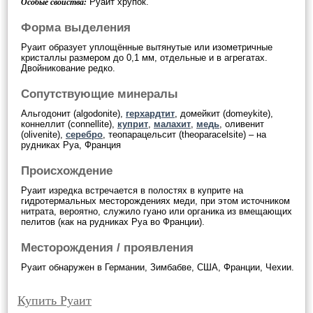
Руаит хрупок.
Особые свойства:
Форма выделения
Руаит образует уплощённые вытянутые или изометричные
кристаллы размером до 0,1 мм, отдельные и в агрегатах.
Двойникование редко.
Сопутствующие минералы
Альгодонит (algodonite),
герхардтит
, домейкит (domeykite),
коннеллит (connellite),
куприт
,
малахит
,
медь
, оливенит
(olivenite),
серебро
, теопарацельсит (theoparacelsite) – на
рудниках Руа, Франция
Происхождение
Руаит изредка встречается в полостях в куприте на
гидротермальных месторождениях меди, при этом источником
нитрата, вероятно, служило гуано или органика из вмещающих
пелитов (как на рудниках Руа во Франции).
Месторождения / проявления
Руаит обнаружен в Германии, Зимбабве, США, Франции, Чехии.
Купить Руаит