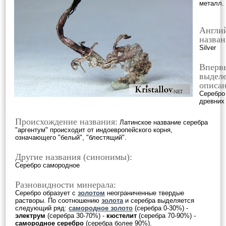
металл.
Англи
назван
Silver
Вперв
выделе
описан
Серебро
древних
Происхождение названия:
Латинское название серебра
"аргентум" происходит от индоевропейского корня,
означающего "белый", "блестящий".
Другие названия (синонимы):
Серебро самородное
Разновидности минерала:
Серебро образует с
золотом
неограниченные твердые
растворы. По соотношению
золота
и серебра выделяется
следующий ряд:
самородное золото
(серебра 0-30%) -
электрум
(серебра 30-70%) -
кюстелит
(серебра 70-90%) -
самородное серебро
(серебра более 90%).