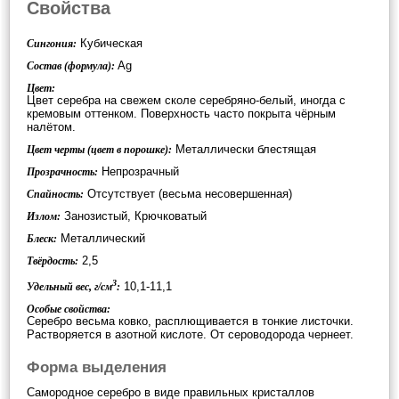
Свойства
Кубическая
Сингония:
Ag
Состав (формула):
Цвет:
Цвет серебра на свежем сколе серебряно-белый, иногда с
кремовым оттенком. Поверхность часто покрыта чёрным
налётом.
Металлически блестящая
Цвет черты (цвет в порошке):
Непрозрачный
Прозрачность:
Отсутствует (весьма несовершенная)
Спайность:
Занозистый, Крючковатый
Излом:
Металлический
Блеск:
2,5
Твёрдость:
3
10,1-11,1
Удельный вес, г/см
:
Особые свойства:
Серебро весьма ковко, расплющивается в тонкие листочки.
Растворяется в азотной кислоте. От сероводорода чернеет.
Форма выделения
Самородное серебро в виде правильных кристаллов