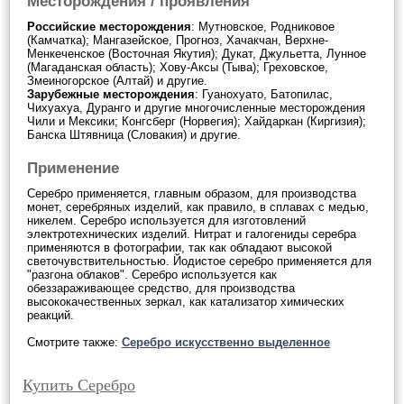
Месторождения / проявления
Российские месторождения
: Мутновское, Родниковое
(Камчатка); Мангазейское, Прогноз, Хачакчан, Верхне-
Менкеченское (Восточная Якутия); Дукат, Джульетта, Лунное
(Магаданская область); Хову-Аксы (Тыва); Греховское,
Змеиногорское (Алтай) и другие.
Зарубежные месторождения
: Гуанохуато, Батопилас,
Чихуахуа, Дуранго и другие многочисленные месторождения
Чили и Мексики; Конгсберг (Норвегия); Хайдаркан (Киргизия);
Банска Штявница (Словакия) и другие.
Применение
Серебро применяется, главным образом, для производства
монет, серебряных изделий, как правило, в сплавах с медью,
никелем. Серебро используется для изготовлений
электротехнических изделий. Нитрат и галогениды серебра
применяются в фотографии, так как обладают высокой
светочувствительностью. Йодистое серебро применяется для
"разгона облаков". Серебро используется как
обеззараживающее средство, для производства
высококачественных зеркал, как катализатор химических
реакций.
Смотрите также:
Серебро искусственно выделенное
Купить Серебро