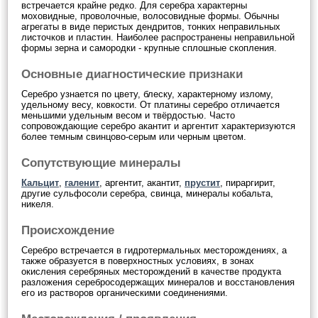
встречается крайне редко. Для серебра характерны
моховидные, проволочные, волосовидные формы. Обычны
агрегаты в виде перистых дендритов, тонких неправильных
листочков и пластин. Наиболее распространены неправильной
формы зерна и самородки - крупные сплошные скопления.
Основные диагностические признаки
Серебро узнается по цвету, блеску, характерному излому,
удельному весу, ковкости. От платины серебро отличается
меньшими удельным весом и твёрдостью. Часто
сопровождающие серебро акантит и аргентит характеризуются
более темным свинцово-серым или черным цветом.
Сопутствующие минералы
Кальцит
,
галенит
, аргентит, акантит,
прустит
, пираргирит,
другие сульфосоли серебра, свинца, минералы кобальта,
никеля.
Происхождение
Серебро встречается в гидротермальных месторождениях, а
также образуется в поверхностных условиях, в зонах
окисления серебряных месторождений в качестве продукта
разложения серебросодержащих минералов и восстановления
его из растворов органическими соединениями.