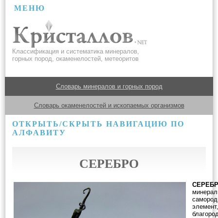
МЕНЮ
Классификация и систематика минералов,
горных пород, окаменелостей, метеоритов
Словарь минералов и горных пород
Словарь окаменелостей и ископаемых организмов
ОТКРЫТЬ/СКРЫТЬ НАВИГАЦИЮ ПО
АЛФАВИТУ
СЕРЕБРО
СЕРЕБ
минерал
самород
элемент
благоро