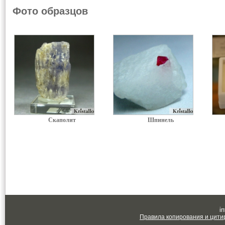
Фото образцов
Скаполит
Шпинель
in
Правила копирования и цити