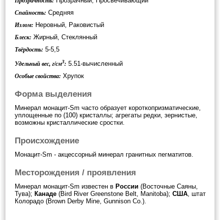
Прозрачный, Просвечивающий
Прозрачность:
Средняя
Спайность:
Неровный, Раковистый
Излом:
Жирный, Стеклянный
Блеск:
5-5,5
Твёрдость:
3
5.51-вычисленный
Удельный вес, г/см
:
Хрупок
Особые свойства:
Форма выделения
Минерал монацит-Sm часто образует короткопризматические,
уплощенные по (100) кристаллы; агрегаты редки, зернистые,
возможны кристаллические сростки.
Происхождение
Монацит-Sm - акцессорный минерал гранитных пегматитов.
Месторождения / проявления
Минерал монацит-Sm известен в
России
(Восточные Саяны,
Тува);
Канаде
(Bird River Greenstone Belt, Manitoba);
США
, штат
Колорадо (Brown Derby Mine, Gunnison Co.).