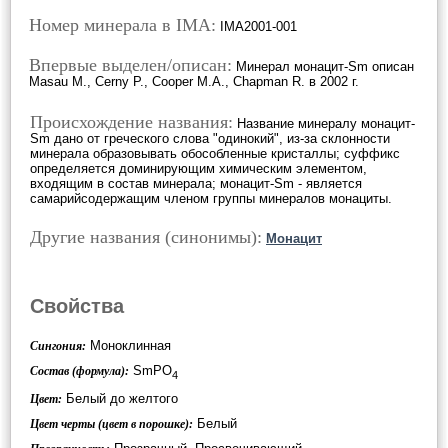
Номер минерала в IMA:
IMA2001-001
Впервые выделен/описан:
Минерал монацит-Sm описан
Masau M., Cerny P., Cooper M.A., Chapman R. в 2002 г.
Происхождение названия:
Название минералу монацит-
Sm дано от греческого слова "одинокий", из-за склонности
минерала образовывать обособленные кристаллы; суффикс
определяется доминирующим химическим элементом,
входящим в состав минерала; монацит-Sm - является
самарийсодержащим членом группы минералов монациты.
Другие названия (синонимы):
Монацит
Свойства
Моноклинная
Сингония:
SmPO
Состав (формула):
4
Белый до желтого
Цвет:
Белый
Цвет черты (цвет в порошке):