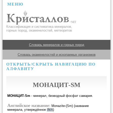
МЕНЮ
Классификация и систематика минералов,
горных пород, окаменелостей, метеоритов
Словарь минералов и горных пород
Словарь окаменелостей и ископаемых организмов
ОТКРЫТЬ/СКРЫТЬ НАВИГАЦИЮ ПО
АЛФАВИТУ
МОНАЦИТ-SM
МОНАЦИТ-Sm
- минерал, безводный фосфат самария.
Английское название:
Monazite-(Sm) (название
минерала, утверждённое
IMA
)