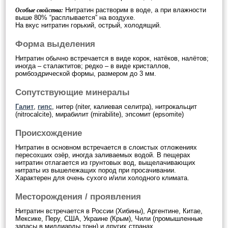
Нитратин растворим в воде, а при влажности
Особые свойства:
выше 80% “расплывается” на воздухе.
На вкус нитратин горький, острый, холодящий.
Форма выделения
Нитратин обычно встречается в виде корок, натёков, налётов;
иногда – сталактитов; редко – в виде кристаллов,
ромбоэдрической формы, размером до 3 мм.
Сопутствующие минералы
Галит
,
гипс
, нитер (niter, калиевая селитра), нитрокальцит
(nitrocalcite), мирабилит (mirabilite), эпсомит (epsomite)
Происхождение
Нитратин в основном встречается в слоистых отложениях
пересохших озёр, иногда заливаемых водой. В пещерах
нитратин отлагается из грунтовых вод, выщелачивающих
нитраты из вышележащих пород при просачивании.
Характерен для очень сухого и/или холодного климата.
Месторождения / проявления
Нитратин встречается в России (Хибины), Аргентине, Китае,
Мексике, Перу, США, Украине (Крым), Чили (промышленные
запасы в миллиарды тонн) и других странах.