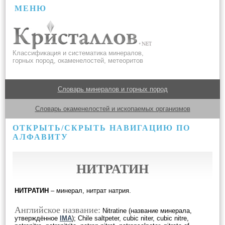
МЕНЮ
Классификация и систематика минералов,
горных пород, окаменелостей, метеоритов
Словарь минералов и горных пород
Словарь окаменелостей и ископаемых организмов
ОТКРЫТЬ/СКРЫТЬ НАВИГАЦИЮ ПО
АЛФАВИТУ
НИТРАТИН
НИТРАТИН
– минерал, нитрат натрия.
Английское название:
Nitratine (название минерала,
утверждённое
IMA
); Chile saltpeter, cubic niter, cubic nitre,