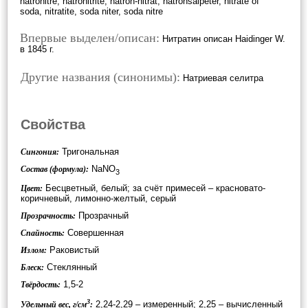
natronitre, natronitrite, natron-nitrat, natronsalpeter, nitrate of
soda, nitratite, soda niter, soda nitre
Впервые выделен/описан:
Нитратин описан Haidinger W.
в 1845 г.
Другие названия (синонимы):
Натриевая селитра
Свойства
Тригональная
Сингония:
NaNO
Состав (формула):
3
Бесцветный, белый; за счёт примесей – красновато-
Цвет:
коричневый, лимонно-желтый, серый
Прозрачный
Прозрачность:
Совершенная
Спайность:
Раковистый
Излом:
Стеклянный
Блеск:
1,5-2
Твёрдость:
3
2,24-2,29 – измеренный; 2,25 – вычисленный
Удельный вес, г/см
: