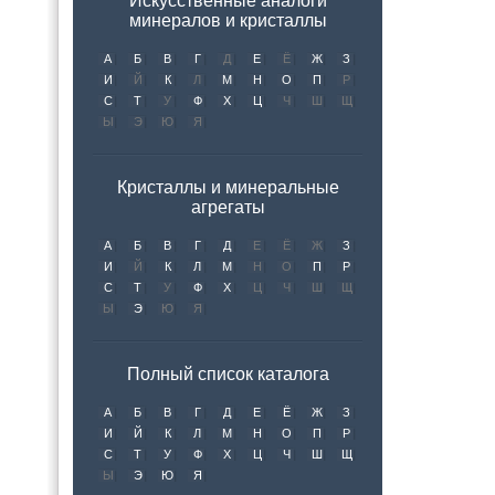
Искусственные аналоги
минералов и кристаллы
А
Б
В
Г
Д
Е
Ё
Ж
З
И
Й
К
Л
М
Н
О
П
Р
С
Т
У
Ф
Х
Ц
Ч
Ш
Щ
Ы
Э
Ю
Я
Кристаллы и минеральные
агрегаты
А
Б
В
Г
Д
Е
Ё
Ж
З
И
Й
К
Л
М
Н
О
П
Р
С
Т
У
Ф
Х
Ц
Ч
Ш
Щ
Ы
Э
Ю
Я
Полный список каталога
А
Б
В
Г
Д
Е
Ё
Ж
З
И
Й
К
Л
М
Н
О
П
Р
С
Т
У
Ф
Х
Ц
Ч
Ш
Щ
Ы
Э
Ю
Я