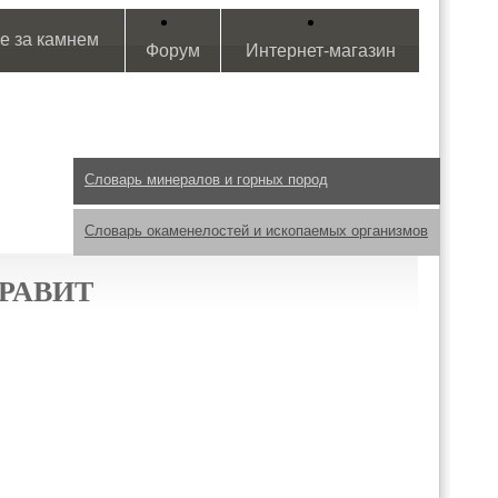
е за камнем
Форум
Интернет-магазин
Словарь минералов и горных пород
Словарь окаменелостей и ископаемых организмов
РАВИТ