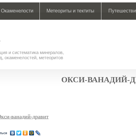
Окаменелости
Метеориты и тектиты
Путешестви
ия и систематика минералов,
д, окаменелостей, метеоритов
ОКСИ-ВАНАДИЙ-Д
Окси-ванадий-дравит
ться