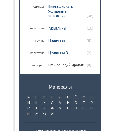
Циклосиликаты
подкласс
(кольцевые
силикаты)
(36)
Турмалины
(10)
надгруппа
Щелочная
(6)
группа
Щелочная 3
(2)
подгруппа
Окси-ванадий-дравит
(0)
минерал
Минералы
А
Б
В
Г
Д
Е
Ё
Ж
З
И
Й
К
Л
М
Н
О
П
Р
С
Т
У
Ф
Х
Ц
Ч
Ш
Щ
Ы
Э
Ю
Я