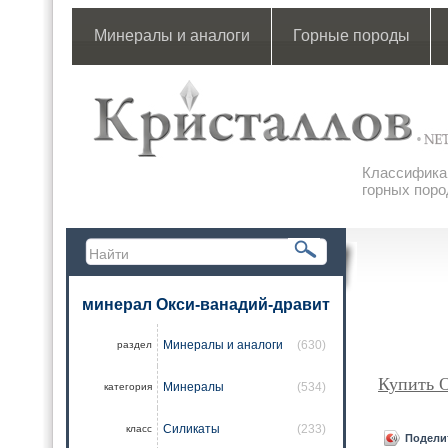
Минералы и аналоги
Горные породы
Классификац
горных поро
минерал Окси-ванадий-дравит
Минералы и аналоги
(630)
раздел
Купить 
Минералы
(534)
категория
Силикаты
(233)
класс
Подели