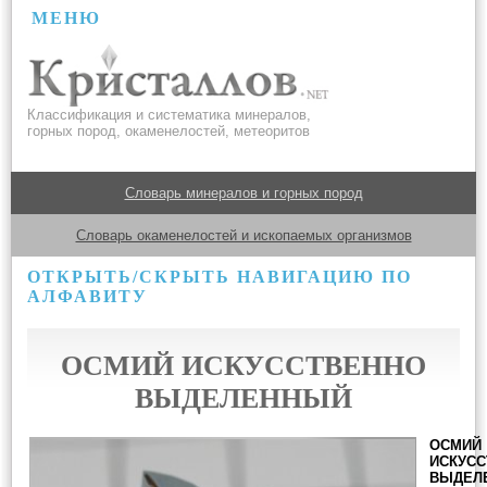
МЕНЮ
Классификация и систематика минералов,
горных пород, окаменелостей, метеоритов
Словарь минералов и горных пород
Словарь окаменелостей и ископаемых организмов
ОТКРЫТЬ/СКРЫТЬ НАВИГАЦИЮ ПО
АЛФАВИТУ
ОСМИЙ ИСКУССТВЕННО
ВЫДЕЛЕННЫЙ
ОСМИЙ
ИСКУСС
ВЫДЕЛ