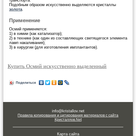
транспорта.
Подобным образом искусственно выделяются кристаллы
золота
.
Применение
Осмий применяется:
1) в химии (как катализатор);
2) в технике (как один из составляющих светящегося элемента
ламп накаливания);
3) в хирургии (для изготовления имплантантов).
Купить Осмий искусственно выделенный
Поделиться
info@kristallov.net
Правила копирования и цитирования материалов с сайта
Кристаллов.Net
Карта сайта