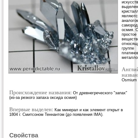
искусст
выделе
кристал
являютс
аналого
самород
осмия. 
простое
веществ
относящ
группе
платино
металло
Англи
назван
Osmium
Происхождение названия:
От древнегреческого "запах"
(из-за резкого запаха оксида осмия)
Впервые выделен:
Как минерал и как элемент открыт в
1804 г. Смитсоном Теннантом (до появления IMA).
Свойства