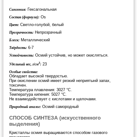
Гексагональная
Сингония:
Os
Состав (формула):
Светло-голубой, белый
Цвет:
Непрозрачный
Прозрачность:
Металлический
Блеск:
6-7
Твёрдость:
Осмий устойчив, но может окисляться.
Устойчивость:
3
23
Удельный вес, г/см
:
Особые свойства:
Обладает высокой твердостью.
При окислении осмий имеет резкий неприятынй запах,
токсичен.
Температура плавления: 3027 °C.
Температура кипения: 5027 °C.
Не взаимодействует с кислотами и щелочами.
Осмий самородный
Природный аналог:
СПОСОБ СИНТЕЗА (искусственного
выделения)
Кристаллы осмия выращиваются способом газового