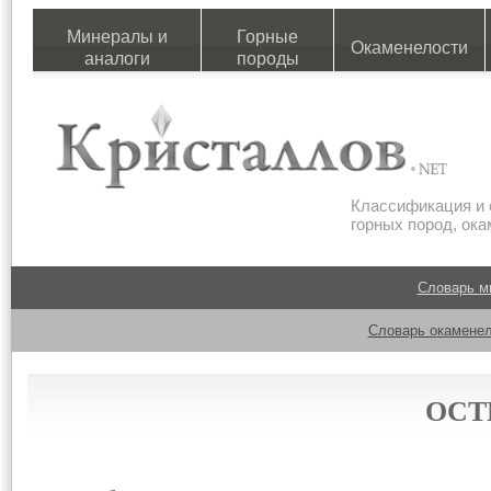
Минералы и
Горные
Окаменелости
аналоги
породы
Классификация и 
горных пород, ок
Словарь м
Словарь окаменел
ОСТ